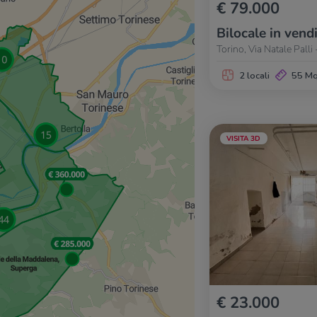
€ 79.000
Bilocale in vend
Torino, Via Natale Palli
2 locali
55 M
VISITA 3D
€ 23.000