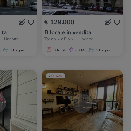
€ 129.000
ita
Bilocale in vendita
 - Lingotto
Torino, Via Pio VII - Lingotto
q
1 bagno
2 locali
62 Mq
1 bagno
VISITA 3D