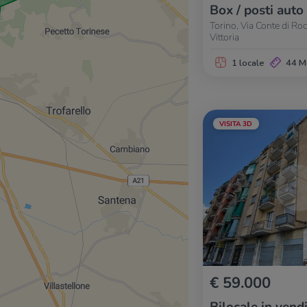
Box / posti auto
Torino, Via Conte di Ro
Vittoria
1 locale
44 M
VISITA 3D
€ 59.000