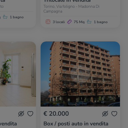
ita
Trilocale in vendita
nto
Torino, Via foligno - Madonna Di
Campagna
q
1 bagno
3 locali
75 Mq
1 bagno
€ 20.000
vendita
Box / posti auto in vendita