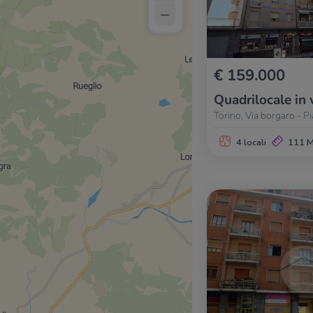
–
€ 159.000
Quadrilocale in 
Torino, Via borgaro - Pia
4 locali
111 