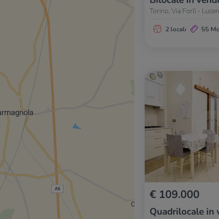
Bilocale in vend
Torino, Via Forlì - Luce
2 locali
55 M
€ 109.000
Quadrilocale in 