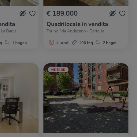
€ 189.000
endita
Quadrilocale in vendita
- La Barca
Torino, Via Andezeno - Bertolla
q
1 bagno
4 locali
100 Mq
2 bagni
VISITA 3D