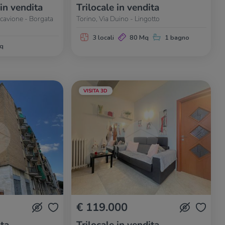
 in vendita
Trilocale in vendita
ccavione - Borgata
Torino, Via Duino - Lingotto
3 locali
80 Mq
1 bagno
q
VISITA 3D
€ 119.000