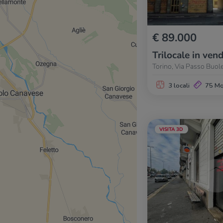
€ 89.000
Trilocale in vend
Torino, Via Passo Buole
3 locali
75 M
VISITA 3D