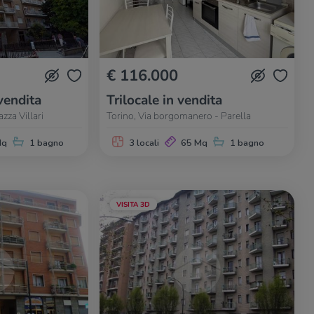
€ 116.000
vendita
Trilocale in vendita
zza Villari
Torino, Via borgomanero - Parella
Mq
1 bagno
3 locali
65 Mq
1 bagno
VISITA 3D