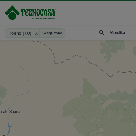
Provincia, comune, zona, riferimento
Vendita
Torino (TO)
Scegli zone