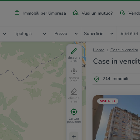
Immobili per l'impresa
Vuoi un mutuo?
Vendo
Tipologia
Prezzo
Superficie
Altri filtri
Home
Case in vendita
disegna
Case in vendit
area
714
immobili
sposta
area
elimina
VISITA 3D
area
La tua
posizione
+