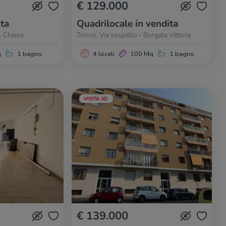
€ 129.000
ita
Quadrilocale in vendita
 - Chiesa
Torino, Via sospello - Borgata Vittoria
q
1 bagno
4 locali
100 Mq
1 bagno
VISITA 3D
€ 139.000