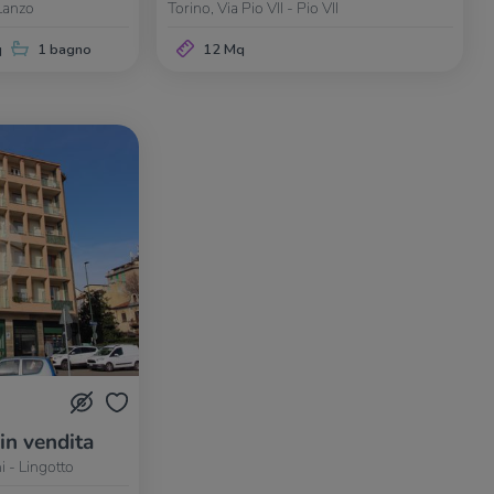
 Lanzo
Torino, Via Pio VII - Pio VII
q
1 bagno
12 Mq
 in vendita
i - Lingotto