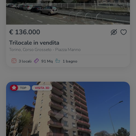
€ 136.000
Trilocale in vendita
Torino, Corso Grosseto - Piazza Manno
3 locali
91 Mq
1 bagno
TOP
VISITA 3D