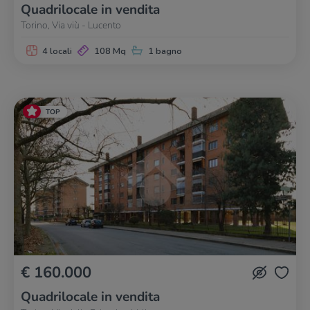
Quadrilocale in vendita
Torino, Via viù - Lucento
4 locali
108 Mq
1 bagno
TOP
€ 160.000
Quadrilocale in vendita