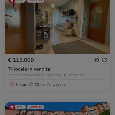
TOP
VISITA 3D
€ 115.000
Trilocale in vendita
Torino, Corso Grosseto - Madonna Di Campagna
3 locali
72 Mq
1 bagno
TOP
VISITA 3D