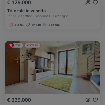
€ 129.000
Trilocale in vendita
Torino, Via gattico - Madonna Di Campagna
3 locali
84 Mq
1 bagno
TOP
VISITA 3D
€ 239.000