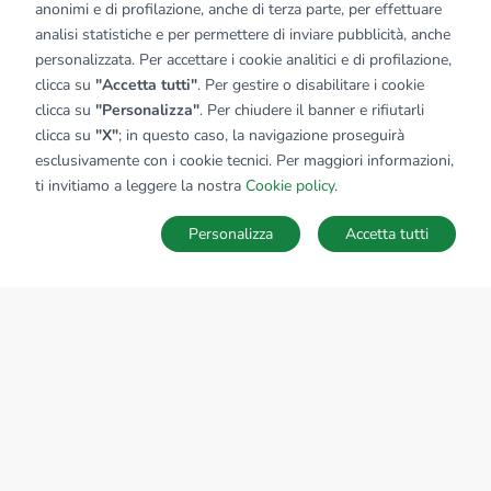
anonimi e di profilazione, anche di terza parte, per effettuare
analisi statistiche e per permettere di inviare pubblicità, anche
personalizzata. Per accettare i cookie analitici e di profilazione,
clicca su
"Accetta tutti"
. Per gestire o disabilitare i cookie
clicca su
"Personalizza"
. Per chiudere il banner e rifiutarli
clicca su
"X"
; in questo caso, la navigazione proseguirà
esclusivamente con i cookie tecnici. Per maggiori informazioni,
ti invitiamo a leggere la nostra
Cookie policy
.
Personalizza
Accetta tutti
MAPPA
SALVA RICERCA
Ricerche
Preferiti
Nascosti
Accedi
Sede Nazionale
tecnorete.it
kiron.it