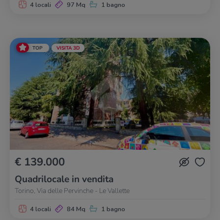
4 locali
97 Mq
1 bagno
TOP
VISITA 3D
€ 139.000
Quadrilocale in vendita
Torino, Via delle Pervinche - Le Vallette
4 locali
84 Mq
1 bagno