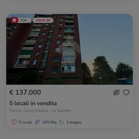
TOP
VISITA 3D
€ 137.000
5 locali in vendita
Torino, Corso Molise - Le Vallette
5 locali
105 Mq
1 bagno