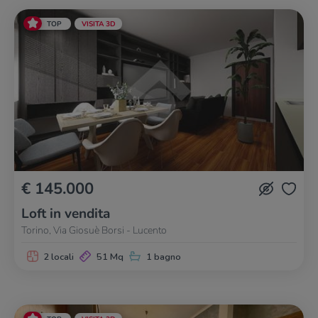
TOP
VISITA 3D
€ 145.000
Loft in vendita
Torino, Via Giosuè Borsi - Lucento
2 locali
51 Mq
1 bagno