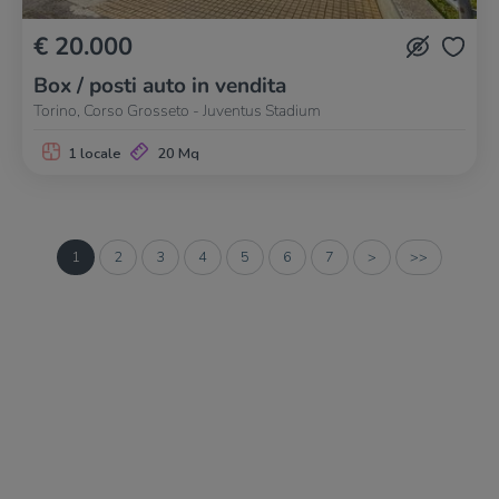
€ 20.000
Box / posti auto in vendita
Torino, Corso Grosseto - Juventus Stadium
1 locale
20 Mq
1
2
3
4
5
6
7
>
>>