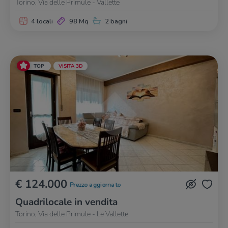
Torino, Via delle Primule - Vallette
4 locali
98 Mq
2 bagni
TOP
VISITA 3D
€ 124.000
Prezzo aggiornato
Quadrilocale in vendita
Torino, Via delle Primule - Le Vallette