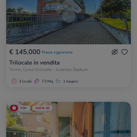
€ 145.000
Prezzo aggiornato
Trilocale in vendita
Torino, Corso Grosseto - Juventus Stadium
3 locali
73 Mq
1 bagno
TOP
VISITA 3D