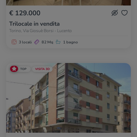
€ 129.000
Trilocale in vendita
Torino, Via Giosuè Borsi - Lucento
3 locali
82 Mq
1 bagno
TOP
VISITA 3D