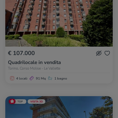
€ 107.000
Quadrilocale in vendita
Torino, Corso Molise - Le Vallette
4 locali
91 Mq
1 bagno
TOP
VISITA 3D