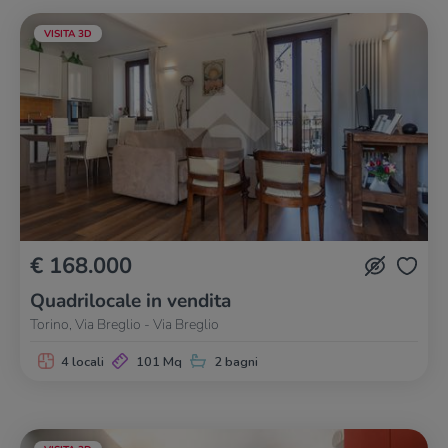
VISITA 3D
€ 168.000
Quadrilocale in vendita
Torino, Via Breglio - Via Breglio
4 locali
101 Mq
2 bagni