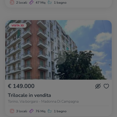
2 locali
47 Mq
1 bagno
VISITA 3D
€ 149.000
Trilocale in vendita
Torino, Via borgaro - Madonna Di Campagna
3 locali
76 Mq
1 bagno