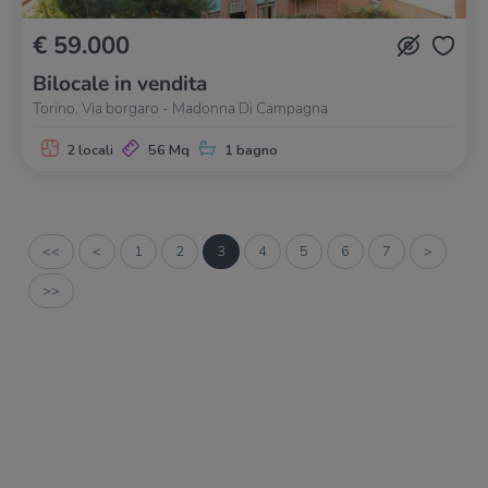
€ 59.000
Bilocale in vendita
Torino, Via borgaro - Madonna Di Campagna
2 locali
56 Mq
1 bagno
<<
<
1
2
3
4
5
6
7
>
>>