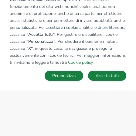
funzionamento del sito web, nonché cookie analitici non
anonimi e di profilazione, anche di terza parte, per effettuare
analisi statistiche e per permettere di inviare pubblicità, anche
personalizzata. Per accettare i cookie analitici e di profilazione,
clicca su
"Accetta tutti"
. Per gestire o disabilitare i cookie
clicca su
"Personalizza"
. Per chiudere il banner e rifiutarli
clicca su
"X"
; in questo caso, la navigazione proseguirà
esclusivamente con i cookie tecnici. Per maggiori informazioni,
ti invitiamo a leggere la nostra
Cookie policy
.
Personalizza
Accetta tutti
MAPPA
SALVA RICERCA
Ricerche
Preferiti
Nascosti
Accedi
Sede Nazionale
tecnorete.it
kiron.it