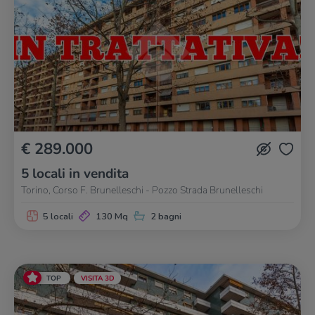
€ 289.000
5 locali in vendita
Torino, Corso F. Brunelleschi - Pozzo Strada Brunelleschi
5 locali
130 Mq
2 bagni
TOP
VISITA 3D