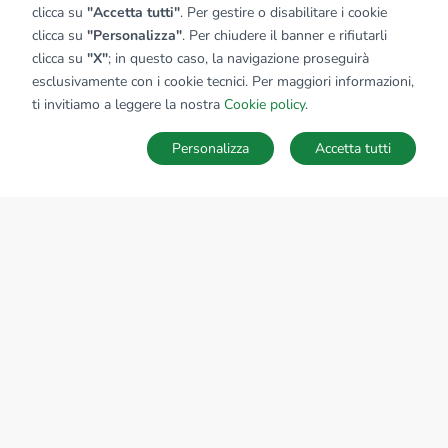
clicca su
"Accetta tutti"
. Per gestire o disabilitare i cookie
clicca su
"Personalizza"
. Per chiudere il banner e rifiutarli
clicca su
"X"
; in questo caso, la navigazione proseguirà
esclusivamente con i cookie tecnici. Per maggiori informazioni,
ti invitiamo a leggere la nostra
Cookie policy
.
Personalizza
Accetta tutti
MAPPA
SALVA RICERCA
Ricerche
Preferiti
Nascosti
Accedi
Sede Nazionale
tecnorete.it
kiron.it
AZIENDA
La storia del Gruppo
I nostri brand