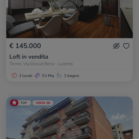
€ 145.000
Loft in vendita
Torino, Via Giosuè Borsi - Lucento
2 locali
51 Mq
1 bagno
TOP
VISITA 3D