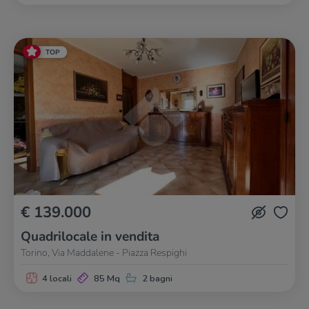
TOP
€ 139.000
Quadrilocale in vendita
Torino, Via Maddalene - Piazza Respighi
4 locali
85 Mq
2 bagni