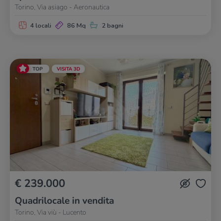
Torino, Via asiago - Aeronautica
4 locali
86 Mq
2 bagni
TOP
VISITA 3D
€ 239.000
Quadrilocale in vendita
Torino, Via viù - Lucento