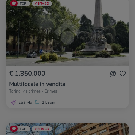
TOP
VISITA 3D
€ 1.350.000
Multilocale in vendita
Torino, via crimea - Crimea
259 Mq
2 bagni
TOP
VISITA 3D