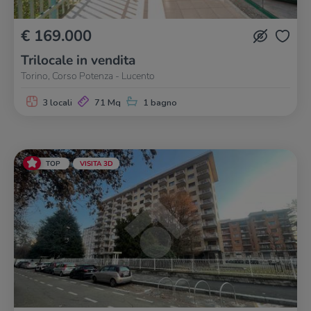
€ 169.000
Trilocale in vendita
Torino, Corso Potenza - Lucento
3 locali
71 Mq
1 bagno
TOP
VISITA 3D