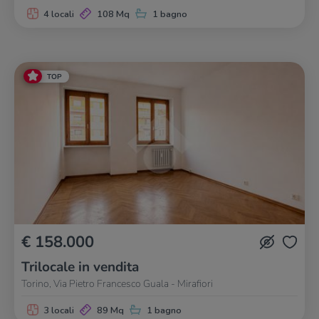
4 locali
108 Mq
1 bagno
TOP
€ 158.000
Trilocale in vendita
Torino, Via Pietro Francesco Guala - Mirafiori
3 locali
89 Mq
1 bagno