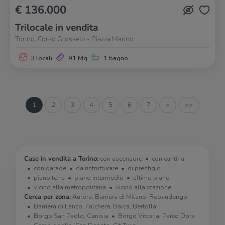
€ 136.000
Trilocale in vendita
Torino, Corso Grosseto - Piazza Manno
3 locali
91 Mq
1 bagno
1
2
3
4
5
6
7
>
>>
Case in vendita a Torino:
con ascensore
con cantina
con garage
da ristrutturare
di prestigio
piano terra
piano intermedio
ultimo piano
vicino alla metropolitana
vicino alla stazione
Cerca per zona:
Aurora, Barriera di Milano, Rebaudengo
Barriera di Lanzo, Falchera, Barca, Bertolla
Borgo San Paolo, Cenisia
Borgo Vittoria, Parco Dora