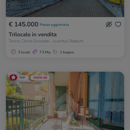
€ 145.000
Prezzo aggiornato
Trilocale in vendita
Torino, Corso Grosseto - Juventus Stadium
3 locali
73 Mq
1 bagno
TOP
VISITA 3D