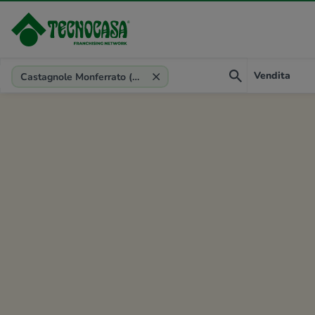
Provincia, comune, zona, riferimento
Vendita
Castagnole Monferrato (AT)