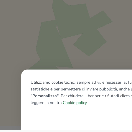
Utilizziamo cookie tecnici sempre attivi, e necessari al 
statistiche e per permettere di inviare pubblicità, anche p
"Personalizza"
. Per chiudere il banner e rifiutarli clicca
leggere la nostra
Cookie policy
.
Mostra tutti gli immobili del ri