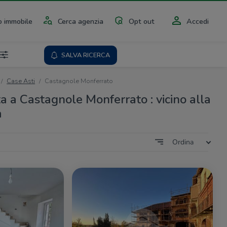
 immobile
Cerca agenzia
Opt out
Accedi
SALVA RICERCA
Case Asti
Castagnole Monferrato
a a Castagnole Monferrato : vicino alla
a
Ordina