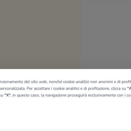
funzionamento del sito web, nonché cookie analitici non anonimi e di profila
ersonalizzata. Per accettare i cookie analitici e di profilazione, clicca su
"A
 su
"X"
; in questo caso, la navigazione proseguirà esclusivamente con i coo
quadro
© OpenMapTiles
|
© OpenStreetMap contributors