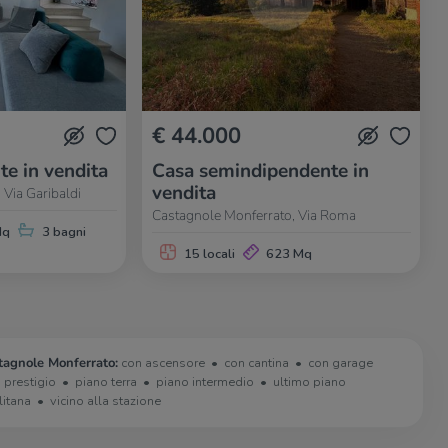
€ 44.000
te in vendita
Casa semindipendente in
vendita
 Via Garibaldi
Castagnole Monferrato, Via Roma
Mq
3 bagni
15 locali
623 Mq
tagnole Monferrato:
con ascensore
con cantina
con garage
i prestigio
piano terra
piano intermedio
ultimo piano
litana
vicino alla stazione