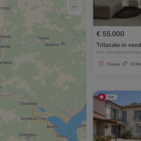
–
€ 55.000
Trilocale in vend
Asti, Via leopoldo fregol
3 locali
70 M
TOP