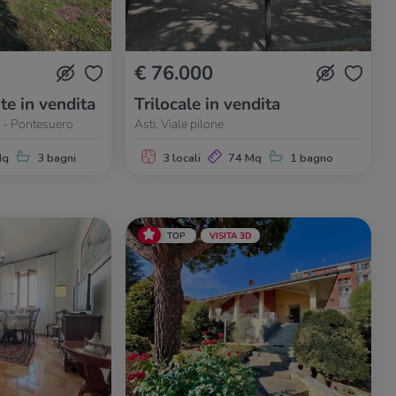
€ 76.000
te in vendita
Trilocale in vendita
a - Pontesuero
Asti, Viale pilone
Mq
3 bagni
3 locali
74 Mq
1 bagno
TOP
VISITA 3D