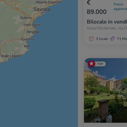
€
Prezzo
aggiorna
89.000
Bilocale in vend
Nizza Monferrato, Via 
3 locali
71 M
TOP