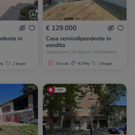
€ 129.000
dente in
Casa semindipendente in
vendita
Castelnuovo Don Bosco, Via Allamano
Mq
2 bagni
3 locali
92 Mq
2 bagni
TOP