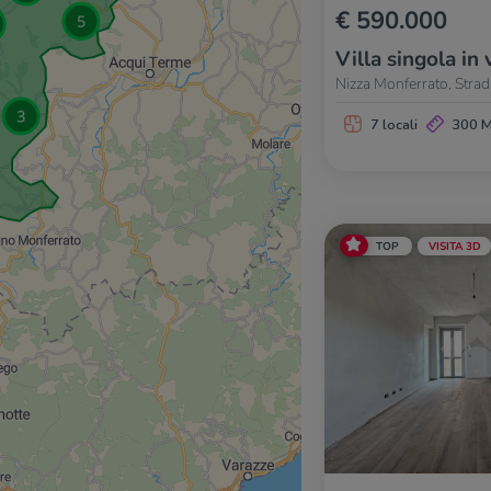
€ 590.000
Villa singola in 
Nizza Monferrato, Stra
7 locali
300 
TOP
VISITA 3D