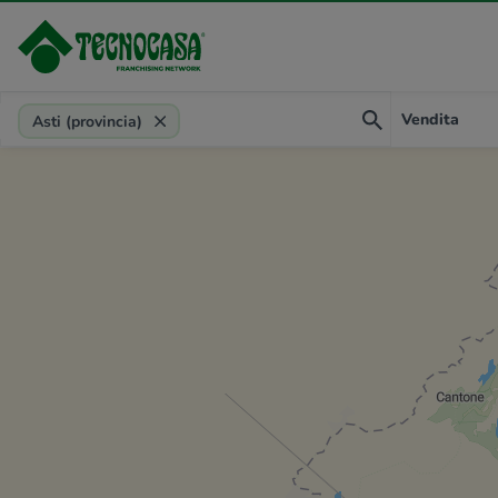
Provincia, comune, zona, riferimento
Vendita
Asti (provincia)