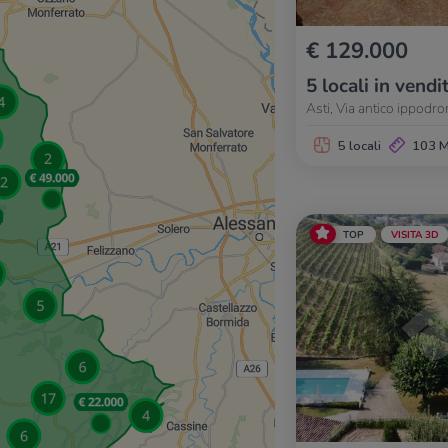
€ 129.000
5 locali in vendi
Asti, Via antico ippodr
5 locali
103 
TOP
VISITA 3D