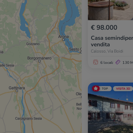
€ 98.000
Casa semindipen
vendita
Calosso, Via Boidi
6 locali
130 
TOP
VISITA 3D