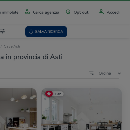
 immobile
Cerca agenzia
Opt out
Accedi
SALVA RICERCA
Case Asti
a in provincia di Asti
Ordina
TOP