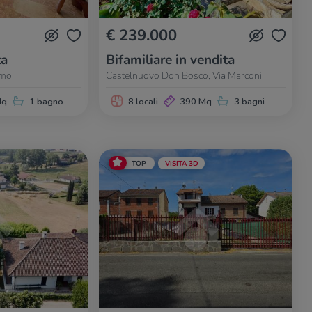
€ 239.000
ta
Bifamiliare in vendita
omo
Castelnuovo Don Bosco, Via Marconi
Mq
1 bagno
8 locali
390 Mq
3 bagni
TOP
VISITA 3D