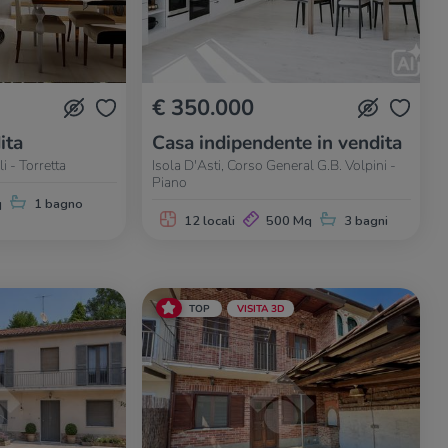
€ 350.000
ita
Casa indipendente in vendita
i - Torretta
Isola D'Asti, Corso General G.B. Volpini -
Piano
q
1 bagno
12 locali
500 Mq
3 bagni
TOP
VISITA 3D