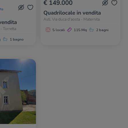
€ 149.000
to
Quadrilocale in vendita
Asti, Via duca d'aosta - Maternita
vendita
 - Torretta
5 locali
115 Mq
2 bagni
q
1 bagno