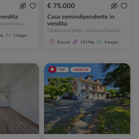
€ 75.000
vendita
Casa semindipendente in
vendita
da Cremosina
Castelnuovo Belbo, Via Borgo Giardino
Mq
2 bagni
8 locali
243 Mq
4 bagni
TOP
VISITA 3D