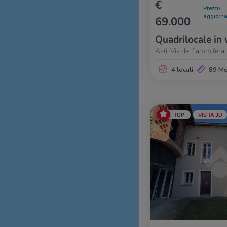
€
Prezzo
aggiorna
69.000
Quadrilocale in 
Asti, Via dei fiammiferai
4 locali
89 M
TOP
VISITA 3D