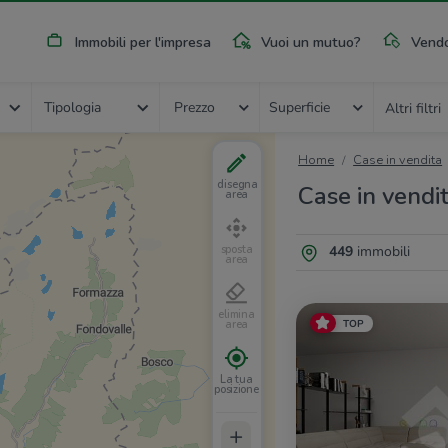
Immobili per l'impresa
Vuoi un mutuo?
Vendo
Tipologia
Prezzo
Superficie
Altri filtri
Home
Case in vendita
disegna
Case in vendit
area
449
immobili
sposta
area
elimina
TOP
area
La tua
posizione
+