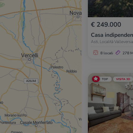
€ 249.000
Casa indipenden
Asti, Località Vallevers
8 locali
278 
TOP
VISITA 3D