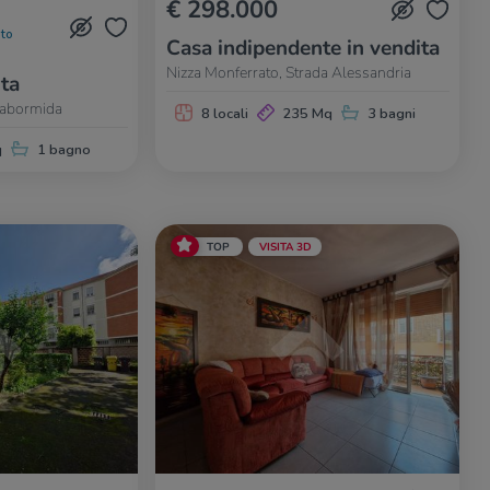
€ 298.000
to
Casa indipendente in vendita
Nizza Monferrato, Strada Alessandria
ita
Dabormida
8 locali
235 Mq
3 bagni
q
1 bagno
TOP
VISITA 3D