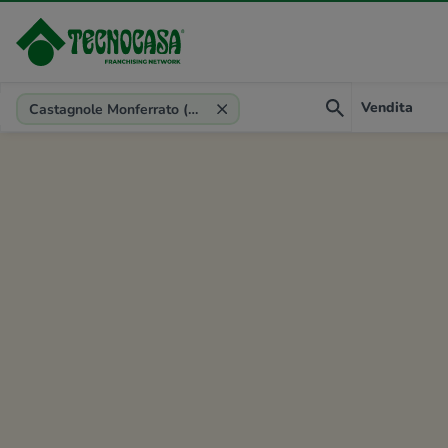
Provincia, comune, zona, riferimento
Vendita
Castagnole Monferrato (AT)