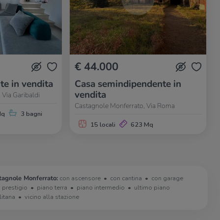
€ 44.000
te in vendita
Casa semindipendente in
vendita
 Via Garibaldi
Castagnole Monferrato, Via Roma
Mq
3 bagni
15 locali
623 Mq
tagnole Monferrato:
con ascensore
con cantina
con garage
i prestigio
piano terra
piano intermedio
ultimo piano
litana
vicino alla stazione