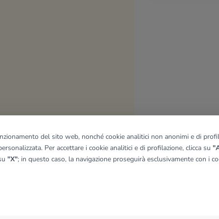
funzionamento del sito web, nonché cookie analitici non anonimi e di profila
ersonalizzata. Per accettare i cookie analitici e di profilazione, clicca su
"A
 su
"X"
; in questo caso, la navigazione proseguirà esclusivamente con i coo
quadro
© OpenMapTiles
|
© OpenStreetMap contributors