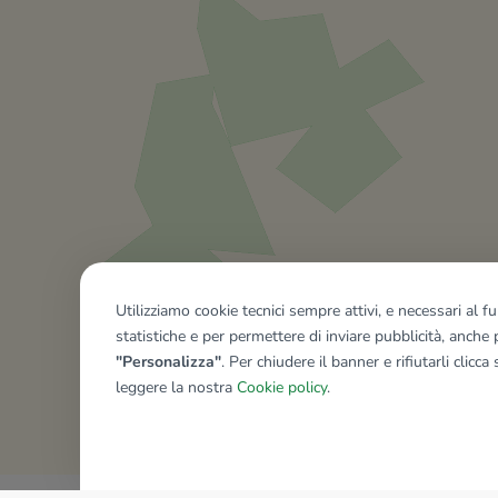
Utilizziamo cookie tecnici sempre attivi, e necessari al 
statistiche e per permettere di inviare pubblicità, anche p
"Personalizza"
. Per chiudere il banner e rifiutarli clicca
leggere la nostra
Cookie policy
.
Mostra tutti gli immobili del ri