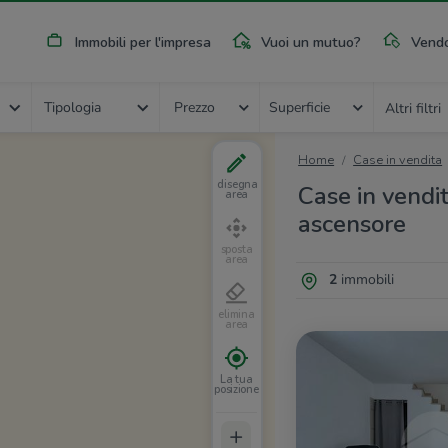
Immobili per l'impresa
Vuoi un mutuo?
Vendo
Tipologia
Prezzo
Superficie
Altri filtri
Home
Case in vendita
disegna
Case in vendi
area
ascensore
sposta
area
2
immobili
elimina
area
La tua
posizione
+