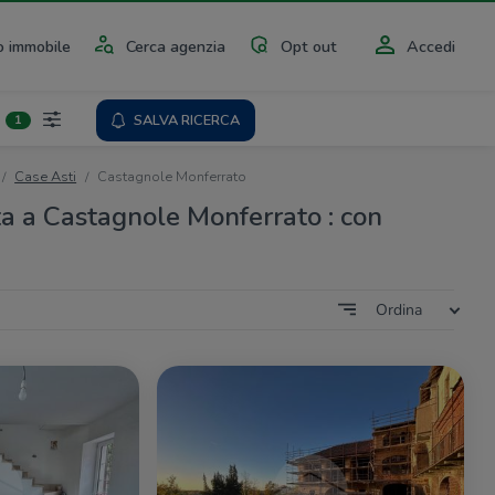
 immobile
Cerca agenzia
Opt out
Accedi
SALVA RICERCA
1
Case Asti
Castagnole Monferrato
ta a Castagnole Monferrato : con
Ordina