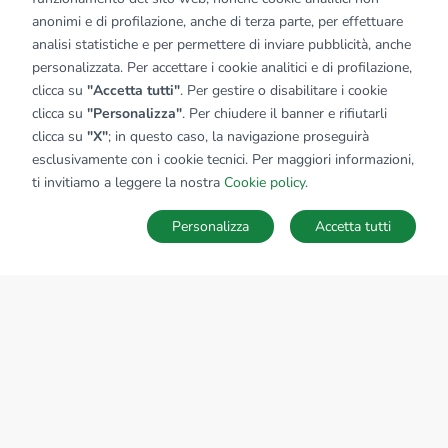
anonimi e di profilazione, anche di terza parte, per effettuare
analisi statistiche e per permettere di inviare pubblicità, anche
personalizzata. Per accettare i cookie analitici e di profilazione,
clicca su
"Accetta tutti"
. Per gestire o disabilitare i cookie
clicca su
"Personalizza"
. Per chiudere il banner e rifiutarli
clicca su
"X"
; in questo caso, la navigazione proseguirà
esclusivamente con i cookie tecnici. Per maggiori informazioni,
ti invitiamo a leggere la nostra
Cookie policy
.
Personalizza
Accetta tutti
MAPPA
SALVA RICERCA
Ricerche
Preferiti
Nascosti
Accedi
Sede Nazionale
tecnorete.it
kiron.it