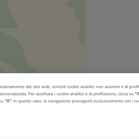
funzionamento del sito web, nonché cookie analitici non anonimi e di profila
ersonalizzata. Per accettare i cookie analitici e di profilazione, clicca su
"A
 su
"X"
; in questo caso, la navigazione proseguirà esclusivamente con i coo
quadro
© OpenMapTiles
|
© OpenStreetMap contributors