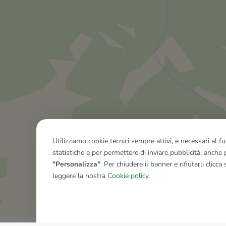
Utilizziamo cookie tecnici sempre attivi, e necessari al 
statistiche e per permettere di inviare pubblicità, anche p
"Personalizza"
. Per chiudere il banner e rifiutarli clicca
leggere la nostra
Cookie policy
.
Mostra tutti gli immobili del ri