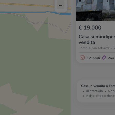
–
€ 19.000
Casa semindipen
vendita
Forcola, Via selvetta - S
12 locali
264
Case in vendita a Forc
di prestigio
pian
vicino alla stazione