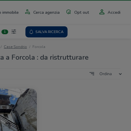
 immobile
Cerca agenzia
Opt out
Accedi
SALVA RICERCA
1
Case Sondrio
Forcola
a a Forcola : da ristrutturare
Ordina