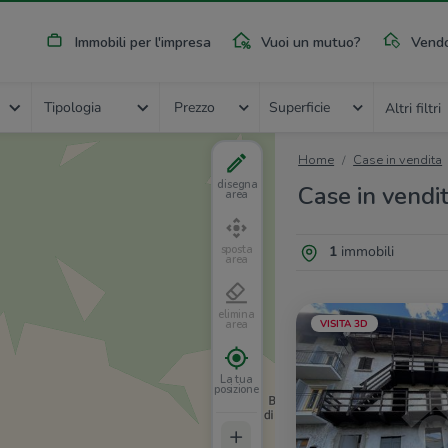
Immobili per l'impresa
Vuoi un mutuo?
Vendo
Tipologia
Prezzo
Superficie
Altri filtri
Home
Case in vendita
disegna
Case in vendit
area
1
immobili
sposta
area
elimina
VISITA 3D
area
La tua
posizione
+