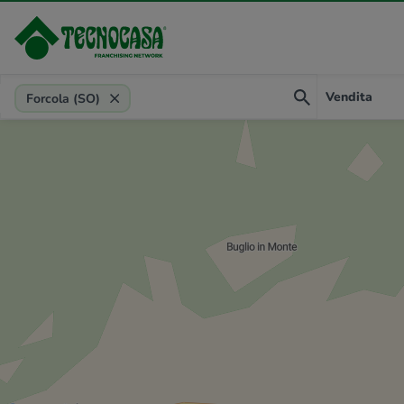
Provincia, comune, zona, riferimento
Vendita
Forcola (SO)