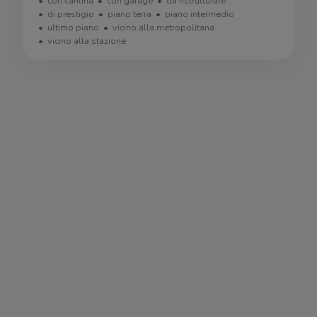
con cantina
con garage
da ristrutturare
di prestigio
piano terra
piano intermedio
ultimo piano
vicino alla metropolitana
vicino alla stazione