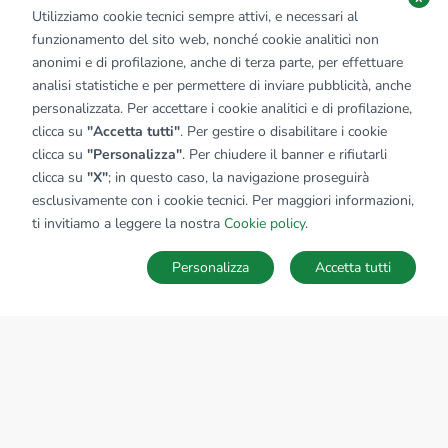
Utilizziamo cookie tecnici sempre attivi, e necessari al
funzionamento del sito web, nonché cookie analitici non
anonimi e di profilazione, anche di terza parte, per effettuare
analisi statistiche e per permettere di inviare pubblicità, anche
personalizzata. Per accettare i cookie analitici e di profilazione,
clicca su
"Accetta tutti"
. Per gestire o disabilitare i cookie
clicca su
"Personalizza"
. Per chiudere il banner e rifiutarli
clicca su
"X"
; in questo caso, la navigazione proseguirà
esclusivamente con i cookie tecnici. Per maggiori informazioni,
ti invitiamo a leggere la nostra
Cookie policy
.
Personalizza
Accetta tutti
MAPPA
SALVA RICERCA
Ricerche
Preferiti
Nascosti
Accedi
Sede Nazionale
tecnorete.it
kiron.it