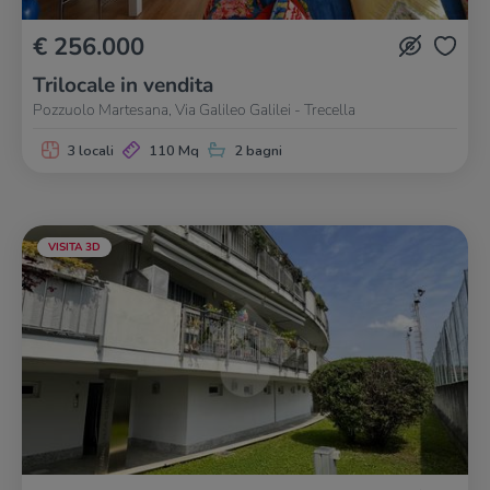
€ 256.000
Trilocale in vendita
Pozzuolo Martesana, Via Galileo Galilei - Trecella
3 locali
110 Mq
2 bagni
VISITA 3D