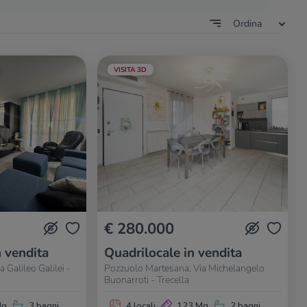
Ordina
VISITA 3D
€ 280.000
n vendita
Quadrilocale in vendita
 Galileo Galilei -
Pozzuolo Martesana, Via Michelangelo
Buonarroti - Trecella
Mq
3 bagni
4 locali
123 Mq
2 bagni