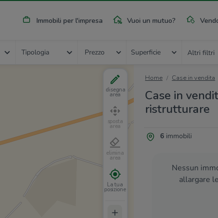
Immobili per l'impresa
Vuoi un mutuo?
Vendo
Tipologia
Prezzo
Superficie
Altri filtri
Home
Case in vendita
disegna
Case in vendi
area
ristrutturare
sposta
area
6
immobili
elimina
area
Nessun immob
allargare l
La tua
posizione
+