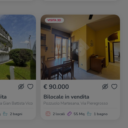
VISITA 3D
€ 90.000
ita
Bilocale in vendita
 Gian Battista Vico
Pozzuolo Martesana, Via Pieregrosso
q
2 bagni
2 locali
55 Mq
1 bagno