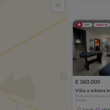
–
TOP
VISITA 3D
€ 360.000
Villa a schiera i
Pozzuolo Martesana, Via
Trecella
5 locali
149 