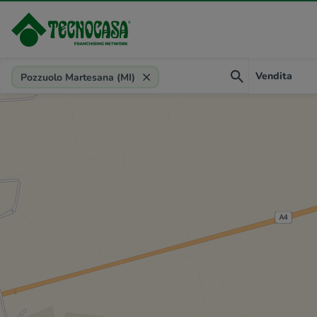
Provincia, comune, zona, riferimento
Vendita
Pozzuolo Martesana (MI)