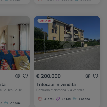
VISITA 3D
€ 200.000
ita
Trilocale in vendita
 Galileo Galilei -
Pozzuolo Martesana, Via Volterra
3 locali
74 Mq
1 bagno
Mq
2 bagni