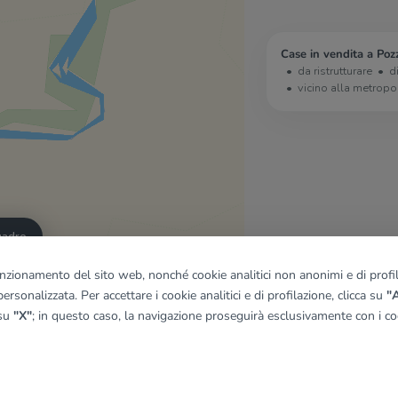
Case in vendita a Poz
da ristrutturare
d
vicino alla metropo
quadro
funzionamento del sito web, nonché cookie analitici non anonimi e di profila
ersonalizzata. Per accettare i cookie analitici e di profilazione, clicca su
"A
© OpenMapTiles
|
© OpenStreetMap contributors
 su
"X"
; in questo caso, la navigazione proseguirà esclusivamente con i coo