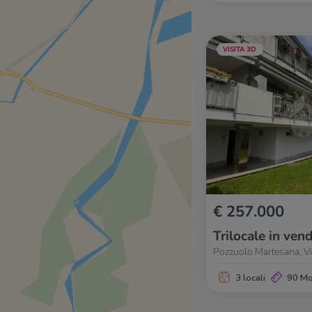
VISITA 3D
€ 257.000
Trilocale in vend
Pozzuolo Martesana, Via
3 locali
90 M