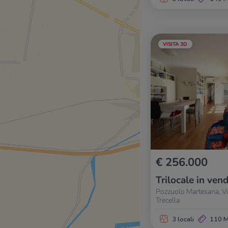
VISITA 3D
€ 256.000
Trilocale in vend
Pozzuolo Martesana, Via
Trecella
3 locali
110 