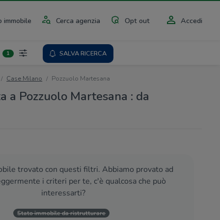
 immobile
Cerca agenzia
Opt out
Accedi
SALVA RICERCA
1
Case Milano
Pozzuolo Martesana
ta a Pozzuolo Martesana : da
ile trovato con questi filtri. Abbiamo provato ad
eggermente i criteri per te, c'è qualcosa che può
interessarti?
Stato immobile da ristrutturare