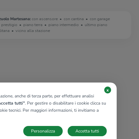
zuolo Martesana:
con ascensore
con cantina
con garage
i prestigio
piano terra
piano intermedio
ultimo piano
litana
vicino alla stazione
x
zione, anche di terza parte, per effettuare analisi
ccetta tutti"
. Per gestire o disabilitare i cookie clicca su
kie tecnici. Per maggiori informazioni, ti invitiamo a
Personalizza
Accetta tutti