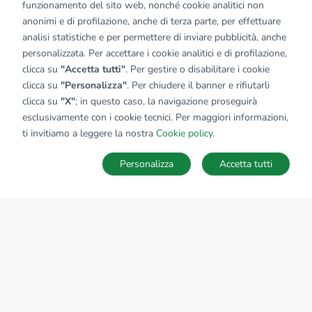
funzionamento del sito web, nonché cookie analitici non
anonimi e di profilazione, anche di terza parte, per effettuare
analisi statistiche e per permettere di inviare pubblicità, anche
personalizzata. Per accettare i cookie analitici e di profilazione,
clicca su
"Accetta tutti"
. Per gestire o disabilitare i cookie
clicca su
"Personalizza"
. Per chiudere il banner e rifiutarli
clicca su
"X"
; in questo caso, la navigazione proseguirà
esclusivamente con i cookie tecnici. Per maggiori informazioni,
ti invitiamo a leggere la nostra
Cookie policy
.
Personalizza
Accetta tutti
MAPPA
SALVA RICERCA
Ricerche
Preferiti
Nascosti
Accedi
Sede Nazionale
tecnorete.it
kiron.it