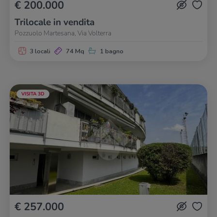
€ 200.000
Trilocale in vendita
Pozzuolo Martesana, Via Volterra
3 locali
74 Mq
1 bagno
VISITA 3D
€ 257.000