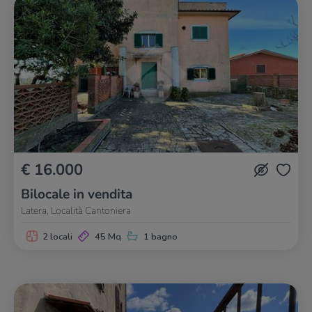
€ 16.000
Bilocale in vendita
Latera, Località Cantoniera
2 locali
45 Mq
1 bagno