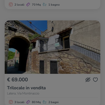
2 locali
70 Mq
1 bagno
€ 69.000
Trilocale in vendita
Latera, Via Montinaccio
3 locali
80 Mq
2 bagni