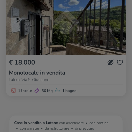
€ 18.000
Monolocale in vendita
Latera, Via S. Giuseppe
1 locale
30 Mq
1 bagno
Case in vendita a Latera:
con ascensore
con cantina
con garage
da ristrutturare
di prestigio