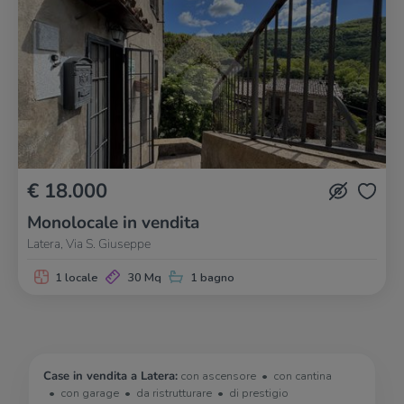
€ 18.000
Monolocale in vendita
Latera, Via S. Giuseppe
1 locale
30 Mq
1 bagno
Case in vendita a Latera:
con ascensore
con cantina
con garage
da ristrutturare
di prestigio