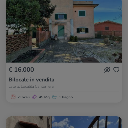
€ 16.000
Bilocale in vendita
Latera, Località Cantoniera
2 locali
45 Mq
1 bagno