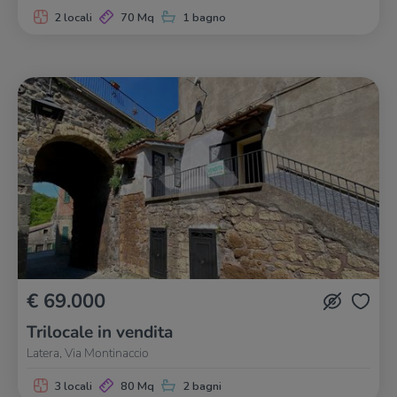
2 locali
70 Mq
1 bagno
€ 69.000
Trilocale in vendita
Latera, Via Montinaccio
3 locali
80 Mq
2 bagni