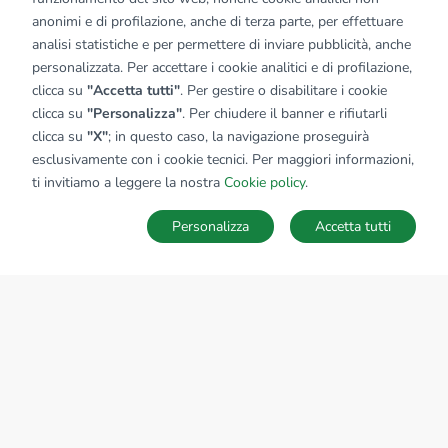
anonimi e di profilazione, anche di terza parte, per effettuare
analisi statistiche e per permettere di inviare pubblicità, anche
personalizzata. Per accettare i cookie analitici e di profilazione,
clicca su
"Accetta tutti"
. Per gestire o disabilitare i cookie
clicca su
"Personalizza"
. Per chiudere il banner e rifiutarli
clicca su
"X"
; in questo caso, la navigazione proseguirà
esclusivamente con i cookie tecnici. Per maggiori informazioni,
ti invitiamo a leggere la nostra
Cookie policy
.
Personalizza
Accetta tutti
MAPPA
SALVA RICERCA
Ricerche
Preferiti
Nascosti
Accedi
Sede Nazionale
tecnorete.it
kiron.it