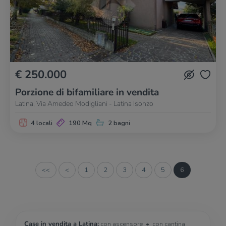
€ 250.000
Porzione di bifamiliare in vendita
Latina, Via Amedeo Modigliani - Latina Isonzo
4 locali
190 Mq
2 bagni
<<
<
1
2
3
4
5
6
Case in vendita a Latina:
con ascensore
con cantina