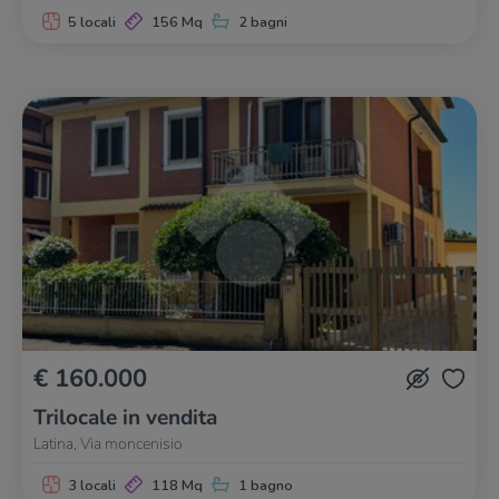
5 locali
156 Mq
2 bagni
€ 160.000
Trilocale in vendita
Latina, Via moncenisio
3 locali
118 Mq
1 bagno