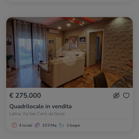
€ 275.000
Quadrilocale in vendita
Latina, Via San Carlo da Sezze
4 locali
103 Mq
2 bagni