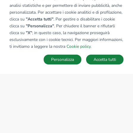
analisi statistiche e per permettere di inviare pubblicità, anche
personalizzata. Per accettare i cookie analitici e di profilazione,
clicca su
"Accetta tutti"
. Per gestire o disabilitare i cookie
clicca su
"Personalizza"
. Per chiudere il banner e rifiutarli
clicca su
"X"
; in questo caso, la navigazione proseguirà
esclusivamente con i cookie tecnici. Per maggiori informazioni,
ti invitiamo a leggere la nostra
Cookie policy
.
Personalizza
Accetta tutti
MAPPA
SALVA RICERCA
Ricerche
Preferiti
Nascosti
Accedi
Sede Nazionale
tecnorete.it
kiron.it
AZIENDA