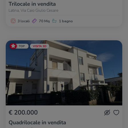
Trilocale in vendita
Latina, Via Caio Giulio Cesare
3 locali
70 Mq
1 bagno
TOP
VISITA 3D
€ 200.000
Quadrilocale in vendita