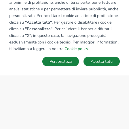
anonimi e di profilazione, anche di terza parte, per effettuare
analisi statistiche e per permettere di inviare pubblicità, anche
personalizzata. Per accettare i cookie analitici e di profilazione,
clicca su
"Accetta tutti"
. Per gestire o disabilitare i cookie
clicca su
"Personalizza"
. Per chiudere il banner e rifiutarli
clicca su
"X"
; in questo caso, la navigazione proseguirà
esclusivamente con i cookie tecnici. Per maggiori informazioni,
ti invitiamo a leggere la nostra
Cookie policy
.
Personalizza
Accetta tutti
MAPPA
SALVA RICERCA
Ricerche
Preferiti
Nascosti
Accedi
Sede Nazionale
tecnorete.it
kiron.it