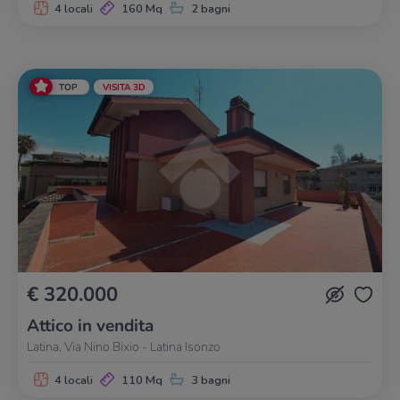
4 locali
160 Mq
2 bagni
TOP
VISITA 3D
€ 320.000
Attico in vendita
Latina, Via Nino Bixio - Latina Isonzo
4 locali
110 Mq
3 bagni