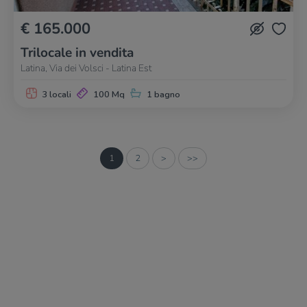
€ 165.000
Trilocale in vendita
Latina, Via dei Volsci - Latina Est
3 locali
100 Mq
1 bagno
1
2
>
>>