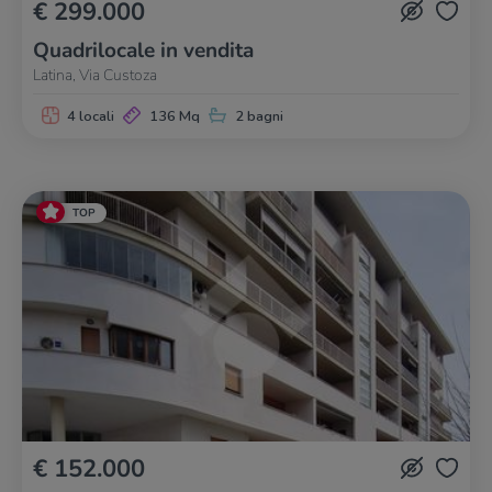
€ 299.000
Quadrilocale in vendita
Latina, Via Custoza
4 locali
136 Mq
2 bagni
TOP
€ 152.000