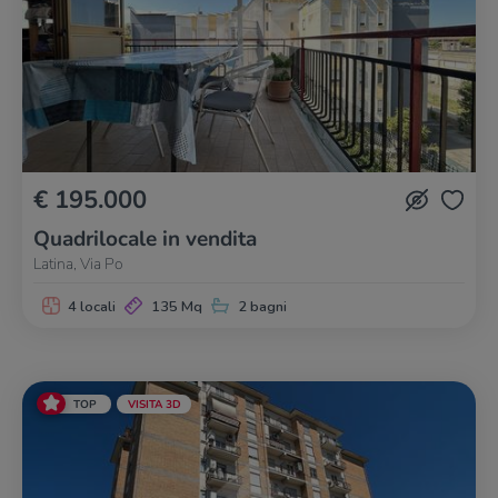
€ 195.000
Quadrilocale in vendita
Latina, Via Po
4 locali
135 Mq
2 bagni
TOP
VISITA 3D