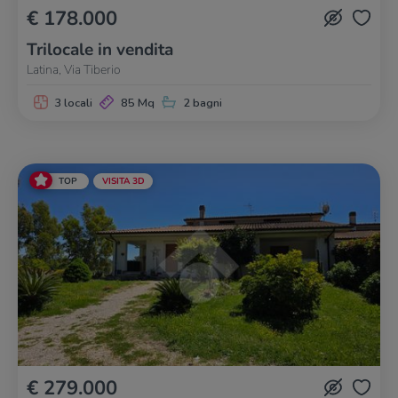
€ 178.000
Trilocale in vendita
Latina, Via Tiberio
3 locali
85 Mq
2 bagni
TOP
VISITA 3D
€ 279.000