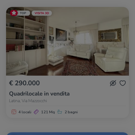
TOP
VISITA 3D
€ 290.000
Quadrilocale in vendita
Latina, Via Mazzocchi
4 locali
121 Mq
2 bagni