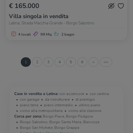
€ 165.000
Villa singola in vendita
Latina, Strada Macchia Grande - Borgo Sabotino
4 locali
99 Mq
2 bagni
1
2
3
4
5
6
>
>>
Case in vendita a Latina:
con ascensore
con cantina
con garage
da ristrutturare
di prestigio
piano terra
piano intermedio
ultimo piano
vicino alla metropolitana
vicino alla stazione
Cerca per zona:
Borgo Piave, Borgo Podgora
Borgo Sabotino, Borgo Santa Maria, Bainsizza
Borgo San Michele, Borgo Grappa