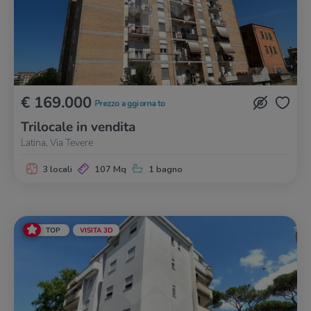
€ 169.000
Prezzo aggiornato
Trilocale in vendita
Latina, Via Tevere
3 locali
107 Mq
1 bagno
TOP
VISITA 3D