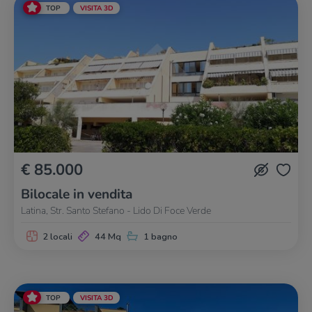
TOP
VISITA 3D
€ 85.000
Bilocale in vendita
Latina, Str. Santo Stefano - Lido Di Foce Verde
2 locali
44 Mq
1 bagno
TOP
VISITA 3D