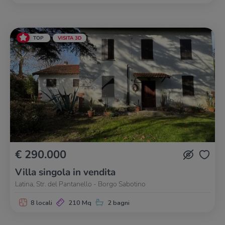
TOP
VISITA 3D
€ 290.000
Villa singola in vendita
Latina, Str. del Pantanello - Borgo Sabotino
8 locali
210 Mq
2 bagni