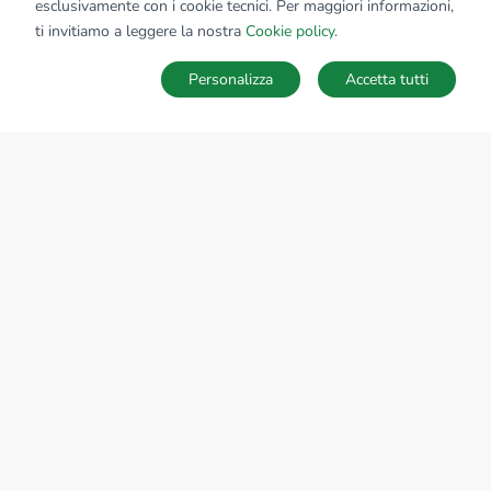
esclusivamente con i cookie tecnici. Per maggiori informazioni,
ti invitiamo a leggere la nostra
Cookie policy
.
Personalizza
Accetta tutti
MAPPA
SALVA RICERCA
Ricerche
Preferiti
Nascosti
Accedi
Sede Nazionale
tecnorete.it
kiron.it
AZIENDA
La storia del Gruppo
I nostri brand
Struttura del Gruppo
Il gruppo nel mondo
Lavora con noi
Bilancio di sostenibilità