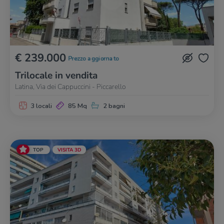
€ 239.000
Prezzo aggiornato
Trilocale in vendita
Latina, Via dei Cappuccini - Piccarello
3 locali
85 Mq
2 bagni
TOP
VISITA 3D