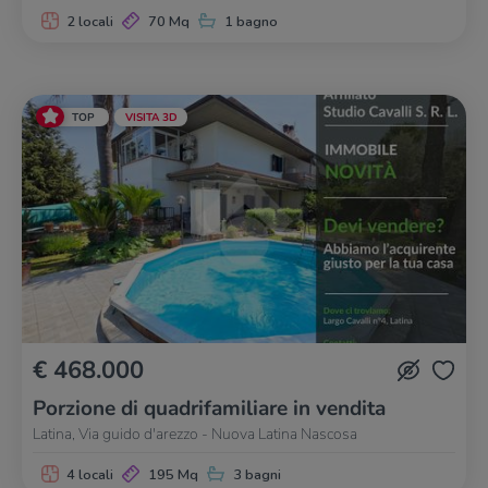
2 locali
70 Mq
1 bagno
TOP
VISITA 3D
€ 468.000
Porzione di quadrifamiliare in vendita
Latina, Via guido d'arezzo - Nuova Latina Nascosa
4 locali
195 Mq
3 bagni