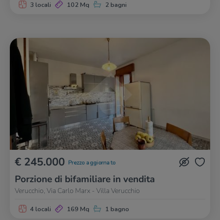
3 locali
102 Mq
2 bagni
€ 245.000
Prezzo aggiornato
Porzione di bifamiliare in vendita
Verucchio, Via Carlo Marx - Villa Verucchio
4 locali
169 Mq
1 bagno