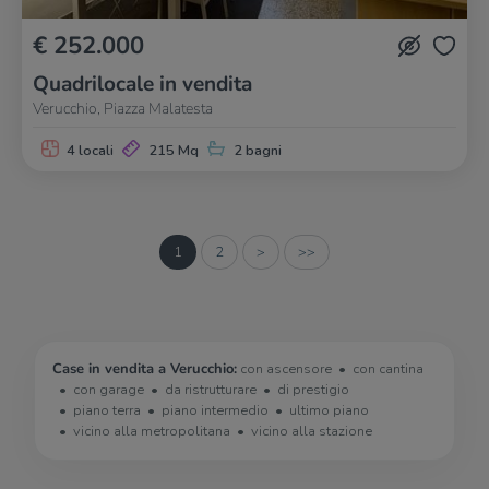
€ 252.000
Quadrilocale in vendita
Verucchio, Piazza Malatesta
4 locali
215 Mq
2 bagni
1
2
>
>>
Case in vendita a Verucchio:
con ascensore
con cantina
con garage
da ristrutturare
di prestigio
piano terra
piano intermedio
ultimo piano
vicino alla metropolitana
vicino alla stazione