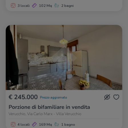
3 locali
102 Mq
2 bagni
€ 245.000
Prezzo aggiornato
Porzione di bifamiliare in vendita
Verucchio, Via Carlo Marx - Villa Verucchio
4 locali
169 Mq
1 bagno