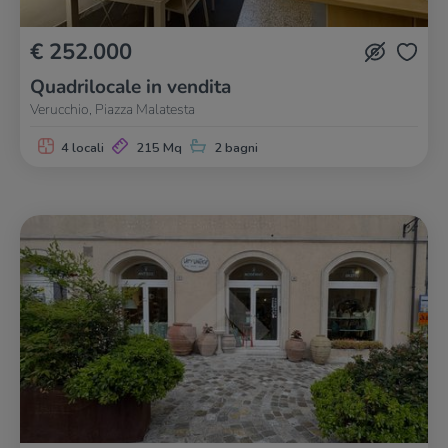
€ 252.000
Quadrilocale in vendita
Verucchio, Piazza Malatesta
4 locali
215 Mq
2 bagni