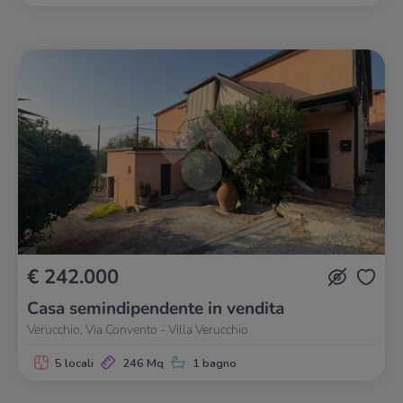
€ 242.000
Casa semindipendente in vendita
Verucchio, Via Convento - Villa Verucchio
5 locali
246 Mq
1 bagno