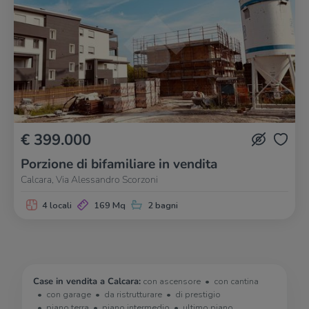
€ 399.000
Porzione di bifamiliare in vendita
Calcara, Via Alessandro Scorzoni
4 locali
169 Mq
2 bagni
Case in vendita a Calcara:
con ascensore
con cantina
con garage
da ristrutturare
di prestigio
piano terra
piano intermedio
ultimo piano