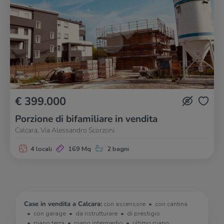
€ 399.000
Porzione di bifamiliare in vendita
Calcara, Via Alessandro Scorzoni
4 locali
169 Mq
2 bagni
Case in vendita a Calcara:
con ascensore
con cantina
con garage
da ristrutturare
di prestigio
piano terra
piano intermedio
ultimo piano