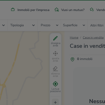
Immobili per l'impresa
Vuoi un mutuo?
Vendo
Tipologia
Prezzo
Superficie
Altri filtri
Home
Case in vendita
disegna
Case in vendit
area
0
immobili
sposta
area
elimina
area
La tua
posizione
Nessun
+