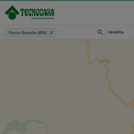
Provincia, comune, zona, riferimento
Vendita
Pesco Sannita (BN)