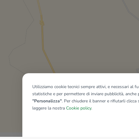
Utilizziamo cookie tecnici sempre attivi, e necessari al 
statistiche e per permettere di inviare pubblicità, anche p
"Personalizza"
. Per chiudere il banner e rifiutarli clicca
leggere la nostra
Cookie policy
.
Mostra tutti gli immobili del ri