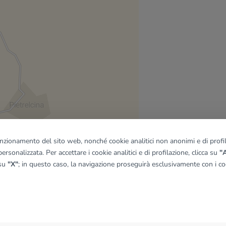
funzionamento del sito web, nonché cookie analitici non anonimi e di profila
ersonalizzata. Per accettare i cookie analitici e di profilazione, clicca su
"A
 su
"X"
; in questo caso, la navigazione proseguirà esclusivamente con i coo
quadro
© OpenMapTiles
|
© OpenStreetMap contributors