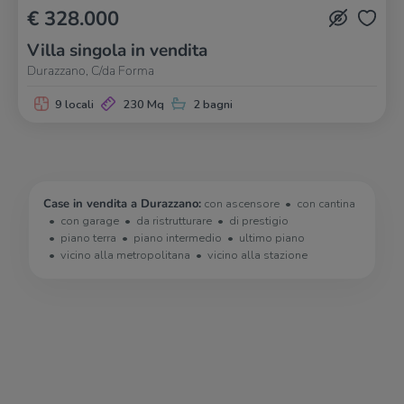
€ 328.000
Villa singola in vendita
Durazzano, C/da Forma
9 locali
230 Mq
2 bagni
Case in vendita a Durazzano:
con ascensore
con cantina
con garage
da ristrutturare
di prestigio
piano terra
piano intermedio
ultimo piano
vicino alla metropolitana
vicino alla stazione