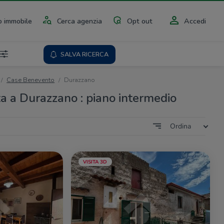
 immobile
Cerca agenzia
Opt out
Accedi
SALVA RICERCA
Case Benevento
Durazzano
ta a Durazzano : piano intermedio
Ordina
VISITA 3D