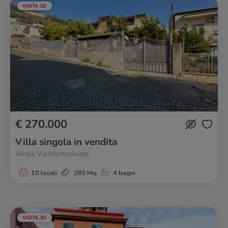
VISITA 3D
€ 270.000
Villa singola in vendita
Airola, Via Monteoliveto
10 locali
280 Mq
4 bagni
VISITA 3D