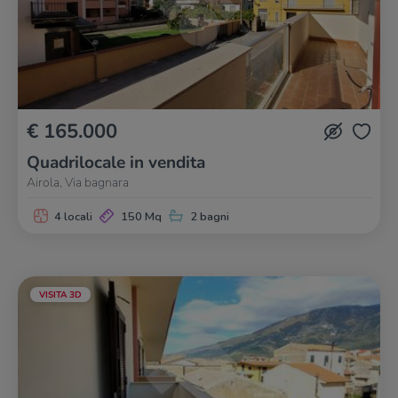
€ 165.000
Quadrilocale in vendita
Airola, Via bagnara
4 locali
150 Mq
2 bagni
VISITA 3D