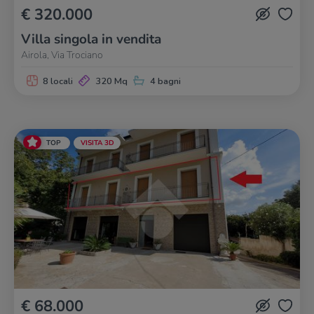
€ 320.000
Villa singola in vendita
Airola, Via Trociano
8 locali
320 Mq
4 bagni
TOP
VISITA 3D
€ 68.000