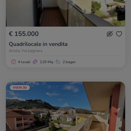
€ 155.000
Quadrilocale in vendita
Airola, Via bagnara
4 locali
120 Mq
2 bagni
VISITA 3D