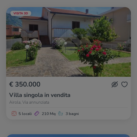
VISITA 3D
€ 350.000
Villa singola in vendita
Airola, Via annunziata
5 locali
210 Mq
3 bagni