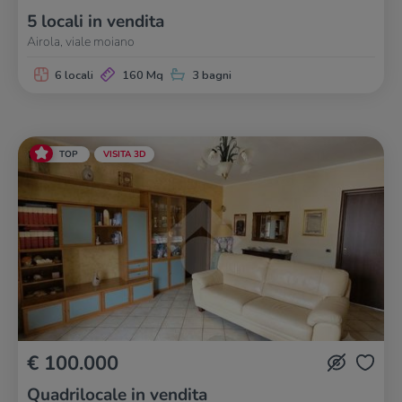
5 locali in vendita
Airola, viale moiano
6 locali
160 Mq
3 bagni
TOP
VISITA 3D
€ 100.000
Quadrilocale in vendita