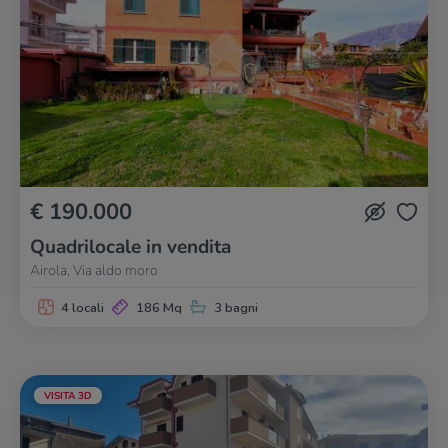
€ 190.000
Quadrilocale in vendita
Airola, Via aldo moro
4 locali
186 Mq
3 bagni
VISITA 3D