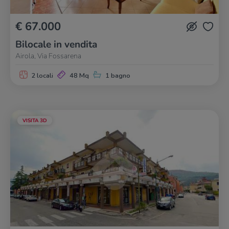
€ 67.000
Bilocale in vendita
Airola, Via Fossarena
2 locali
48 Mq
1 bagno
VISITA 3D