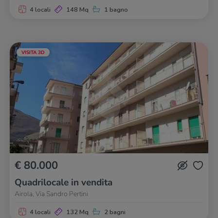
4 locali
148 Mq
1 bagno
VISITA 3D
€ 80.000
Quadrilocale in vendita
Airola, Via Sandro Pertini
4 locali
132 Mq
2 bagni