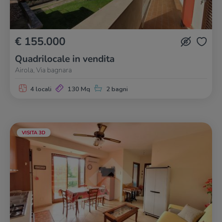
€ 155.000
Quadrilocale in vendita
Airola, Via bagnara
4 locali
130 Mq
2 bagni
VISITA 3D