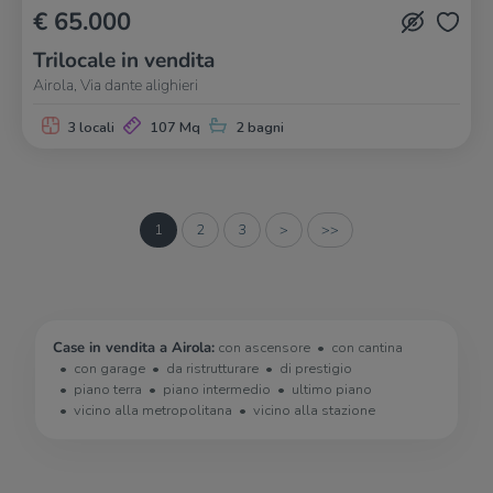
€ 65.000
Trilocale in vendita
Airola, Via dante alighieri
3 locali
107 Mq
2 bagni
1
2
3
>
>>
Case in vendita a Airola:
con ascensore
con cantina
con garage
da ristrutturare
di prestigio
piano terra
piano intermedio
ultimo piano
vicino alla metropolitana
vicino alla stazione