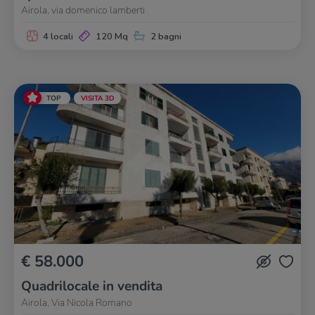
Airola, via domenico lamberti
4 locali
120 Mq
2 bagni
TOP
VISITA 3D
€ 58.000
Quadrilocale in vendita
Airola, Via Nicola Romano