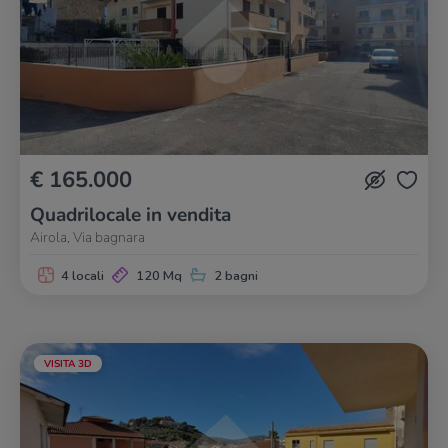
€ 165.000
Quadrilocale in vendita
Airola, Via bagnara
4 locali
120 Mq
2 bagni
VISITA 3D