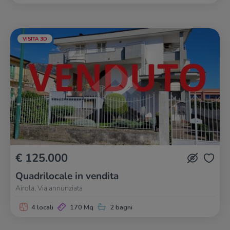
VISITA 3D
€ 125.000
Quadrilocale in vendita
Airola, Via annunziata
4 locali
170 Mq
2 bagni