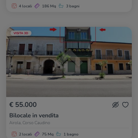
4 locali
186 Mq
3 bagni
VISITA 3D
€ 55.000
Bilocale in vendita
Airola, Corso Caudino
2 locali
75 Mq
1 bagno