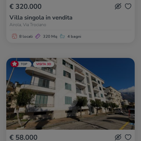
€ 320.000
Villa singola in vendita
Airola, Via Trociano
8 locali
320 Mq
4 bagni
TOP
VISITA 3D
€ 58.000