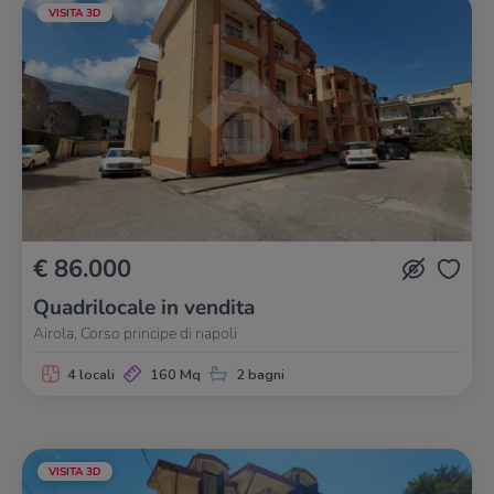
VISITA 3D
€ 86.000
Quadrilocale in vendita
Airola, Corso principe di napoli
4 locali
160 Mq
2 bagni
VISITA 3D