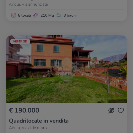
Airola, Via annunziata
5 locali
210 Mq
3 bagni
VISITA 3D
€ 190.000
Quadrilocale in vendita
Airola, Via aldo moro