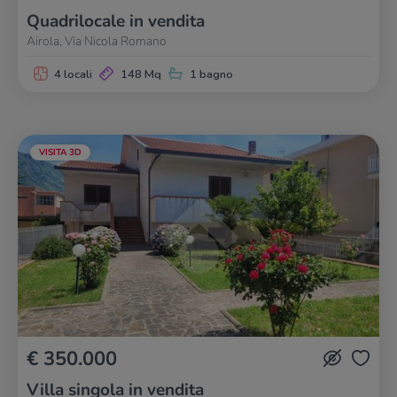
Quadrilocale in vendita
Airola, Via Nicola Romano
4 locali
148 Mq
1 bagno
VISITA 3D
€ 350.000
Villa singola in vendita