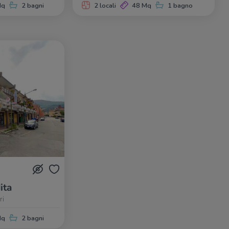
Mq
2 bagni
2 locali
48 Mq
1 bagno
ita
ri
Mq
2 bagni