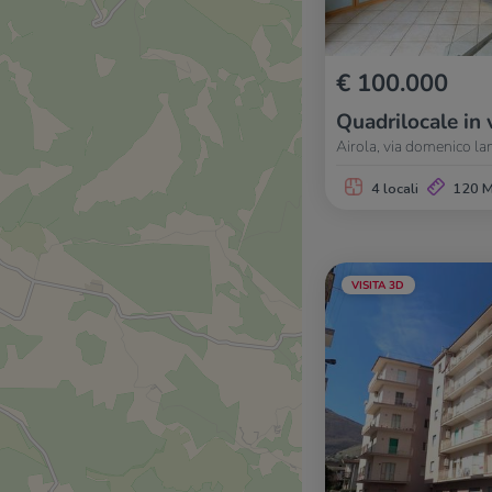
€ 100.000
Quadrilocale in 
Airola, via domenico la
4 locali
120 
VISITA 3D