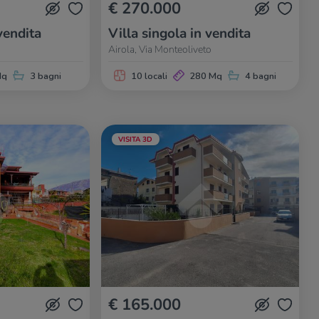
€ 270.000
vendita
Villa singola in vendita
Airola, Via Monteoliveto
Mq
3 bagni
10 locali
280 Mq
4 bagni
VISITA 3D
€ 165.000