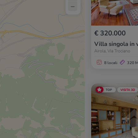
–
€ 320.000
Villa singola in 
Airola, Via Trociano
8 locali
320 
TOP
VISITA 3D