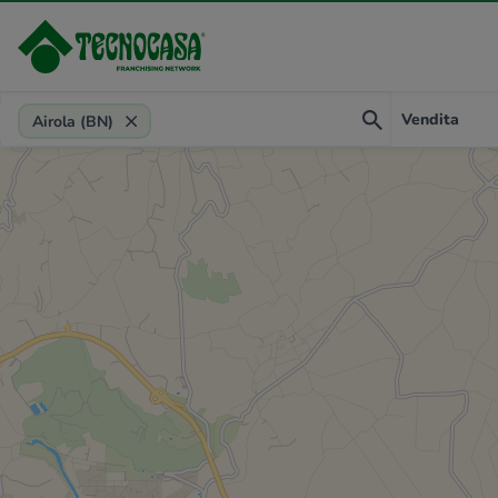
Provincia, comune, zona, riferimento
Vendita
Airola (BN)