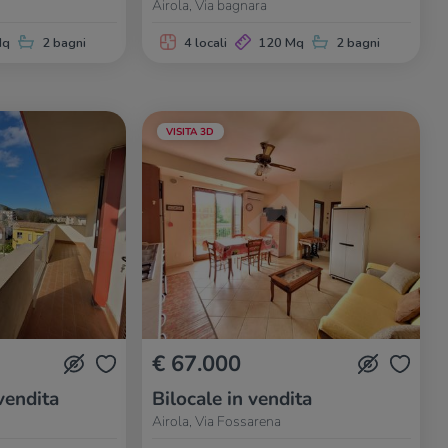
Airola, Via bagnara
Mq
2 bagni
4 locali
120 Mq
2 bagni
VISITA 3D
€ 67.000
vendita
Bilocale in vendita
Airola, Via Fossarena