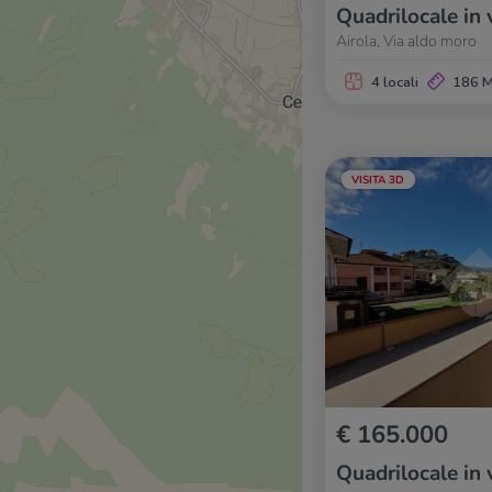
Quadrilocale in 
Airola, Via aldo moro
4 locali
186 
VISITA 3D
€ 165.000
Quadrilocale in 