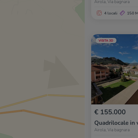
Airola, Via bagnara
4 locali
150 
VISITA 3D
€ 155.000
Quadrilocale in 
Airola, Via bagnara