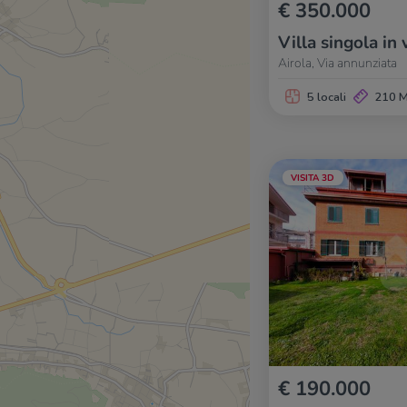
€ 350.000
Villa singola in 
Airola, Via annunziata
5 locali
210 
VISITA 3D
€ 190.000