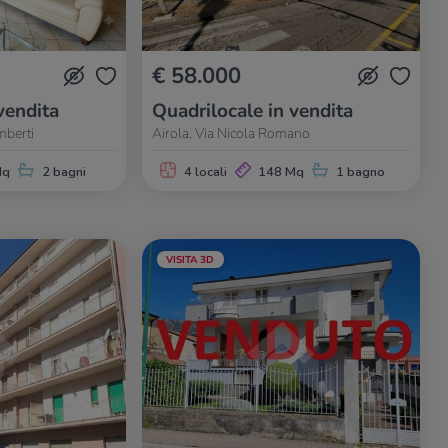
€ 58.000
vendita
Quadrilocale in vendita
mberti
Airola, Via Nicola Romano
Mq
2 bagni
4 locali
148 Mq
1 bagno
VISITA 3D