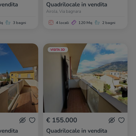
vendita
Quadrilocale in vendita
Airola, Via bagnara
Mq
3 bagni
4 locali
120 Mq
2 bagni
VISITA 3D
€ 155.000
vendita
Quadrilocale in vendita