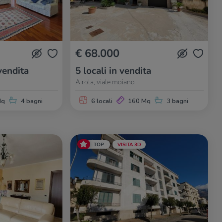
€ 68.000
vendita
5 locali in vendita
Airola, viale moiano
Mq
4 bagni
6 locali
160 Mq
3 bagni
TOP
VISITA 3D