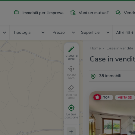
Immobili per l'impresa
Vuoi un mutuo?
Vendo
Tipologia
Prezzo
Superficie
Altri filtri
Home
Case in vendita
disegna
Case in vendit
area
35
immobili
sposta
area
elimina
TOP
VISITA 3D
area
La tua
posizione
+