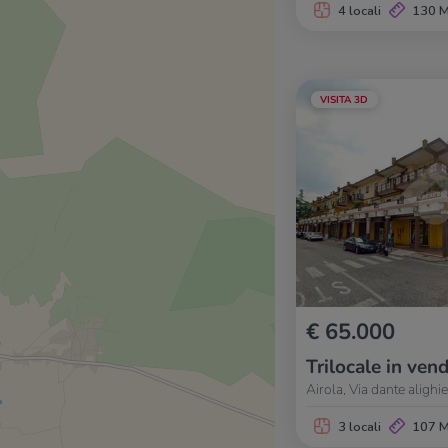
4 locali
130 
VISITA 3D
€ 65.000
Trilocale in vend
Airola, Via dante alighie
3 locali
107 