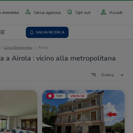
 immobile
Cerca agenzia
Opt out
Accedi
SALVA RICERCA
Case Benevento
Airola
a a Airola : vicino alla metropolitana
Ordina
TOP
VISITA 3D