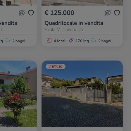
€ 125.000
vendita
Quadrilocale in vendita
ni
Airola, Via annunziata
Mq
2 bagni
4 locali
170 Mq
2 bagni
VISITA 3D