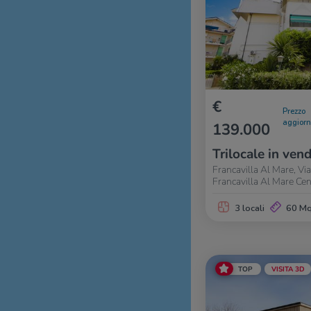
€
Prezzo
aggior
139.000
Trilocale in vend
Francavilla Al Mare, Vi
Francavilla Al Mare Ce
3 locali
60 M
TOP
VISITA 3D