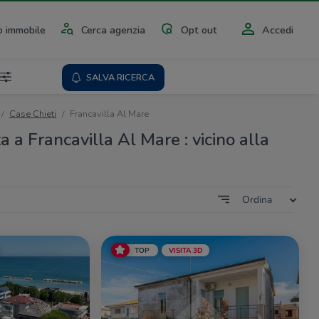
 immobile
Cerca agenzia
Opt out
Accedi
SALVA RICERCA
Case Chieti
Francavilla Al Mare
a a Francavilla Al Mare : vicino alla
Ordina
TOP
VISITA 3D