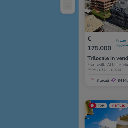
–
€
Prezzo
aggior
175.000
Trilocale in vend
Francavilla Al Mare, Via 
Al Mare Centro Sud
3 locali
84 M
TOP
VISITA 3D