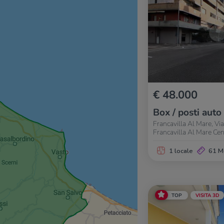
€ 48.000
Box / posti auto
Francavilla Al Mare, Vi
Francavilla Al Mare Ce
1 locale
61 M
TOP
VISITA 3D