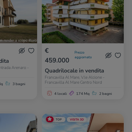
€
Prezzo
aggiornato
459.000
dita
ntrada Arenaro -
Quadrilocale in vendita
Francavilla Al Mare, V.le Alcione -
Francavilla Al Mare Centro Nord
Mq
3 bagni
4 locali
174 Mq
2 bagni
TOP
VISITA 3D