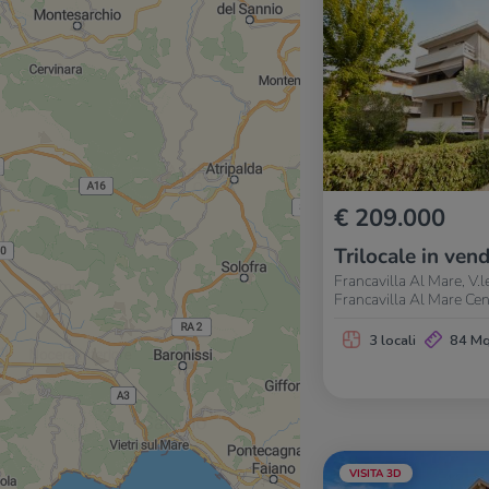
€ 209.000
Trilocale in vend
Francavilla Al Mare, V.l
Francavilla Al Mare Ce
3 locali
84 M
VISITA 3D