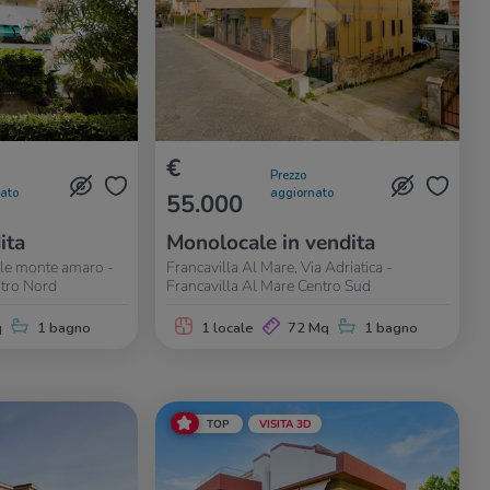
€
Prezzo
nato
aggiornato
55.000
ita
Monolocale in vendita
ale monte amaro -
Francavilla Al Mare, Via Adriatica -
ntro Nord
Francavilla Al Mare Centro Sud
q
1 bagno
1 locale
72 Mq
1 bagno
TOP
VISITA 3D