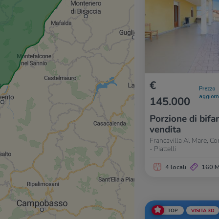
€
Prezzo
aggior
145.000
Porzione di bifam
vendita
Francavilla Al Mare, Co
- Piattelli
4 locali
160 
TOP
VISITA 3D