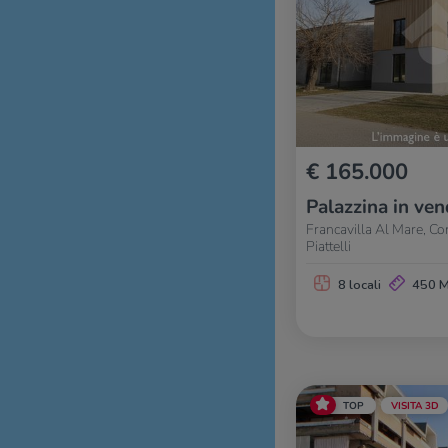
€ 165.000
Palazzina in ven
Francavilla Al Mare, Co
Piattelli
8 locali
450 
TOP
VISITA 3D