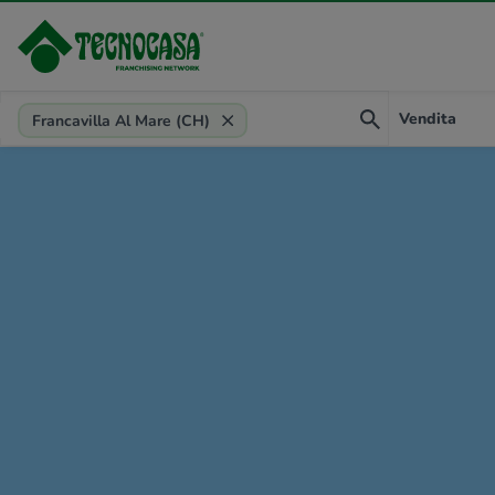
Provincia, comune, zona, riferimento
Vendita
Francavilla Al Mare (CH)