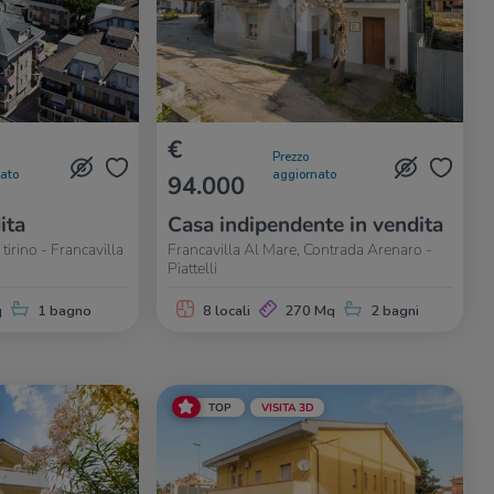
€
Prezzo
nato
aggiornato
94.000
ita
Casa indipendente in vendita
tirino - Francavilla
Francavilla Al Mare, Contrada Arenaro -
Piattelli
q
1 bagno
8 locali
270 Mq
2 bagni
TOP
VISITA 3D