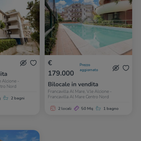
€
Prezzo
aggiornato
179.000
ita
e Alcione -
Bilocale in vendita
ntro Nord
Francavilla Al Mare, V.le Alcione -
Francavilla Al Mare Centro Nord
q
2 bagni
2 locali
50 Mq
1 bagno