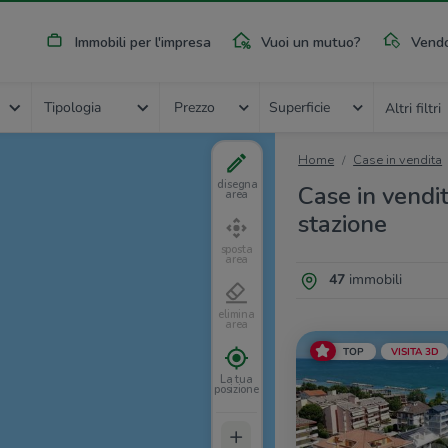
Immobili per l'impresa
Vuoi un mutuo?
Vendo
Tipologia
Prezzo
Superficie
Altri filtri
Home
Case in vendita
disegna
Case in vendit
area
stazione
sposta
area
47
immobili
elimina
area
TOP
VISITA 3D
La tua
posizione
+