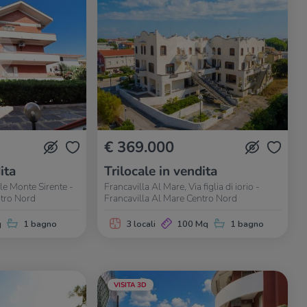
€ 369.000
ita
Trilocale in vendita
ale Monte Sirente -
Francavilla Al Mare, Via figlia di iorio -
ntro Nord
Francavilla Al Mare Centro Nord
q
1 bagno
3 locali
100 Mq
1 bagno
VISITA 3D