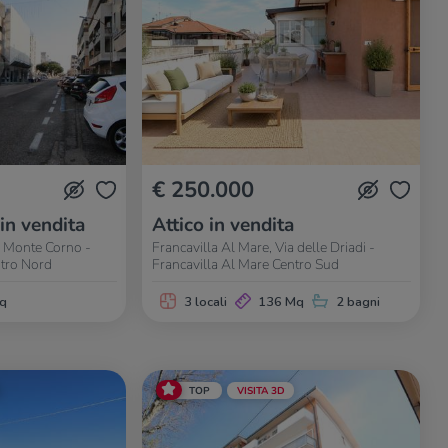
€ 250.000
 in vendita
Attico in vendita
a Monte Corno -
Francavilla Al Mare, Via delle Driadi -
ntro Nord
Francavilla Al Mare Centro Sud
q
3 locali
136 Mq
2 bagni
TOP
VISITA 3D