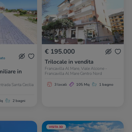
€ 195.000
nato
Trilocale in vendita
Francavilla Al Mare, Viale Alcione -
iliare in
Francavilla Al Mare Centro Nord
ntrada Santa Cecilia
3 locali
105 Mq
1 bagno
Mq
2 bagni
VISITA 3D