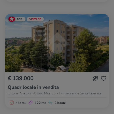
TOP
VISITA 3D
€ 139.000
Quadrilocale in vendita
Ortona, Via Don Arturo Morlupi - Fontegrande Santa Liberata
4 locali
122 Mq
2 bagni