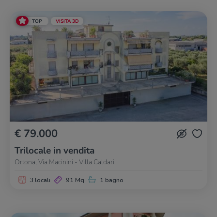
TOP
VISITA 3D
€ 79.000
Trilocale in vendita
Ortona, Via Macinini - Villa Caldari
3 locali
91 Mq
1 bagno