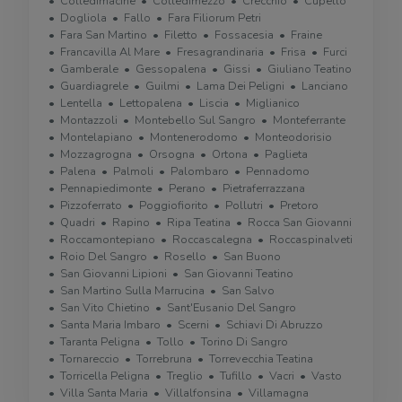
Colledimacine
Colledimezzo
Crecchio
Cupello
Dogliola
Fallo
Fara Filiorum Petri
Fara San Martino
Filetto
Fossacesia
Fraine
Francavilla Al Mare
Fresagrandinaria
Frisa
Furci
Gamberale
Gessopalena
Gissi
Giuliano Teatino
Guardiagrele
Guilmi
Lama Dei Peligni
Lanciano
Lentella
Lettopalena
Liscia
Miglianico
Montazzoli
Montebello Sul Sangro
Monteferrante
Montelapiano
Montenerodomo
Monteodorisio
Mozzagrogna
Orsogna
Ortona
Paglieta
Palena
Palmoli
Palombaro
Pennadomo
Pennapiedimonte
Perano
Pietraferrazzana
Pizzoferrato
Poggiofiorito
Pollutri
Pretoro
Quadri
Rapino
Ripa Teatina
Rocca San Giovanni
Roccamontepiano
Roccascalegna
Roccaspinalveti
Roio Del Sangro
Rosello
San Buono
San Giovanni Lipioni
San Giovanni Teatino
San Martino Sulla Marrucina
San Salvo
San Vito Chietino
Sant'Eusanio Del Sangro
Santa Maria Imbaro
Scerni
Schiavi Di Abruzzo
Taranta Peligna
Tollo
Torino Di Sangro
Tornareccio
Torrebruna
Torrevecchia Teatina
Torricella Peligna
Treglio
Tufillo
Vacri
Vasto
Villa Santa Maria
Villalfonsina
Villamagna