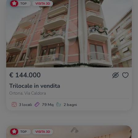
TOP
VISITA 3D
€ 144.000
Trilocale in vendita
Ortona, Via Caldora
3 locali
79 Mq
2 bagni
TOP
VISITA 3D