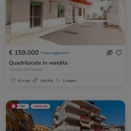
€ 159.000
Prezzo aggiornato
Quadrilocale in vendita
Ortona, Via Cavour
4 locali
144 Mq
1 bagno
TOP
VISITA 3D