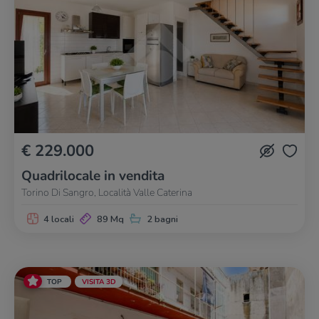
€ 229.000
Quadrilocale in vendita
Torino Di Sangro, Località Valle Caterina
4 locali
89 Mq
2 bagni
TOP
VISITA 3D