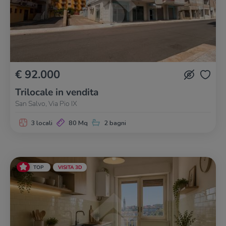
€ 92.000
Trilocale in vendita
San Salvo, Via Pio IX
3 locali
80 Mq
2 bagni
TOP
VISITA 3D