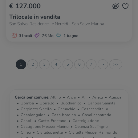
€ 127.000
Trilocale in vendita
San Salvo, Residence Le Nereidi - San Salvo Marina
3 locali
76 Mq
1 bagno
1
2
3
4
5
6
7
>
>>
Cerca per comune:
Altino
Archi
Ari
Arielli
Atessa
Bomba
Borrello
Bucchianico
Canosa Sannita
Carpineto Sinello
Carunchio
Casacanditella
Casalanguida
Casalbordino
Casalincontrada
Casoli
Castel Frentano
Castelguidone
Castiglione Messer Marino
Celenza Sul Trigno
Chieti
Civitaluparella
Civitella Messer Raimondo