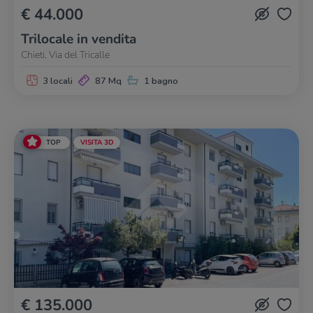
€ 44.000
Trilocale in vendita
Chieti, Via del Tricalle
3 locali
87 Mq
1 bagno
TOP
VISITA 3D
€ 135.000