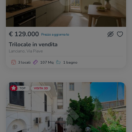
€ 129.000
Prezzo aggiornato
Trilocale in vendita
Lanciano, Via Piave
3 locali
107 Mq
1 bagno
TOP
VISITA 3D