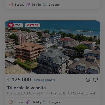
3 locali
95 Mq
1 bagno
TOP
VISITA 3D
€ 175.000
Prezzo aggiornato
Trilocale in vendita
Francavilla Al Mare, Via tirino - Francavilla Al Mare Centro Sud
3 locali
84 Mq
1 bagno