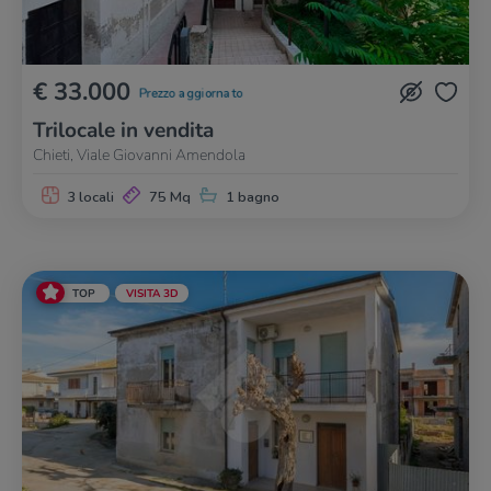
€ 33.000
Prezzo aggiornato
Trilocale in vendita
Chieti, Viale Giovanni Amendola
3 locali
75 Mq
1 bagno
TOP
VISITA 3D