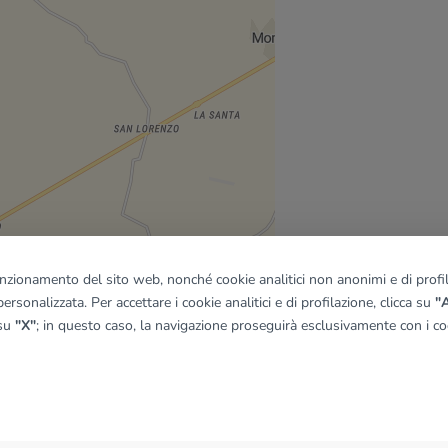
funzionamento del sito web, nonché cookie analitici non anonimi e di profila
ersonalizzata. Per accettare i cookie analitici e di profilazione, clicca su
"A
 su
"X"
; in questo caso, la navigazione proseguirà esclusivamente con i coo
quadro
© OpenMapTiles
|
© OpenStreetMap contributors