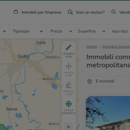
Immobili per l'impresa
Vuoi un mutuo?
Vendo
Tipologia
Prezzo
Superficie
Altri filtri
Home
Immobili Commer
disegna
Immobili comme
area
metropolitan
sposta
area
2
immobili
elimina
area
La tua
posizione
+