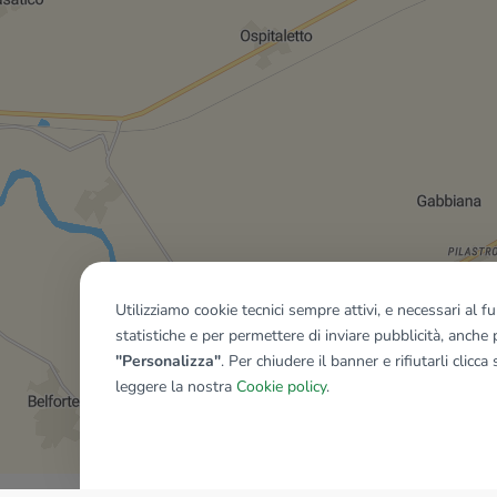
Utilizziamo cookie tecnici sempre attivi, e necessari al 
statistiche e per permettere di inviare pubblicità, anche p
"Personalizza"
. Per chiudere il banner e rifiutarli clicca
leggere la nostra
Cookie policy
.
Mostra tutti gli immobili del ri