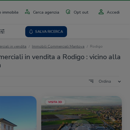
 immobile
Cerca agenzia
Opt out
Accedi
SALVA RICERCA
ciali in vendita
Immobili Commerciali Mantova
Rodigo
rciali in vendita a Rodigo : vicino alla
a
Ordina
VISITA 3D