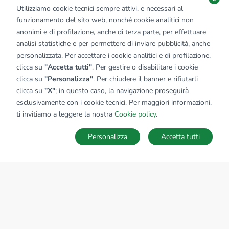
Utilizziamo cookie tecnici sempre attivi, e necessari al
funzionamento del sito web, nonché cookie analitici non
anonimi e di profilazione, anche di terza parte, per effettuare
analisi statistiche e per permettere di inviare pubblicità, anche
personalizzata. Per accettare i cookie analitici e di profilazione,
clicca su
"Accetta tutti"
. Per gestire o disabilitare i cookie
clicca su
"Personalizza"
. Per chiudere il banner e rifiutarli
clicca su
"X"
; in questo caso, la navigazione proseguirà
esclusivamente con i cookie tecnici. Per maggiori informazioni,
ti invitiamo a leggere la nostra
Cookie policy
.
Personalizza
Accetta tutti
MAPPA
SALVA RICERCA
Ricerche
Preferiti
Nascosti
Accedi
Sede Nazionale
tecnorete.it
kiron.it