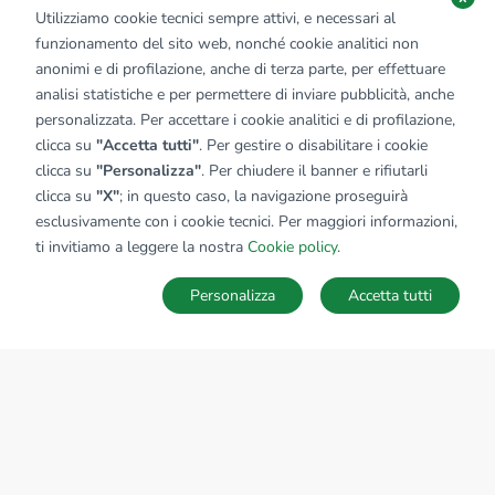
Utilizziamo cookie tecnici sempre attivi, e necessari al
funzionamento del sito web, nonché cookie analitici non
anonimi e di profilazione, anche di terza parte, per effettuare
analisi statistiche e per permettere di inviare pubblicità, anche
personalizzata. Per accettare i cookie analitici e di profilazione,
clicca su
"Accetta tutti"
. Per gestire o disabilitare i cookie
clicca su
"Personalizza"
. Per chiudere il banner e rifiutarli
clicca su
"X"
; in questo caso, la navigazione proseguirà
esclusivamente con i cookie tecnici. Per maggiori informazioni,
ti invitiamo a leggere la nostra
Cookie policy
.
Personalizza
Accetta tutti
MAPPA
SALVA RICERCA
Ricerche
Preferiti
Nascosti
Accedi
Sede Nazionale
tecnorete.it
kiron.it