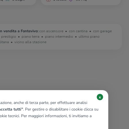
in vendita a Fontevivo:
con ascensore
con cantina
con garage
i prestigio
piano terra
piano intermedio
ultimo piano
litana
vicino alla stazione
x
zione, anche di terza parte, per effettuare analisi
ccetta tutti"
. Per gestire o disabilitare i cookie clicca su
kie tecnici. Per maggiori informazioni, ti invitiamo a