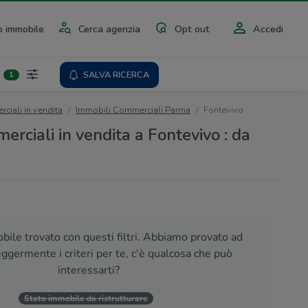
 immobile
Cerca agenzia
Opt out
Accedi
SALVA RICERCA
1
ciali in vendita
Immobili Commerciali Parma
Fontevivo
rciali in vendita a Fontevivo : da
ile trovato con questi filtri. Abbiamo provato ad
eggermente i criteri per te, c'è qualcosa che può
interessarti?
Stato immobile da ristrutturare