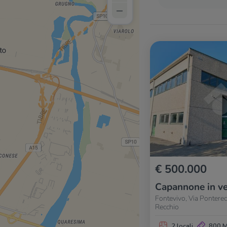
–
€ 500.000
Capannone in ve
Fontevivo, Via Ponterec
Recchio
2 locali
800 