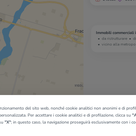
Immobili commerciali 
da ristrutturare
d
vicino alla metropo
funzionamento del sito web, nonché cookie analitici non anonimi e di profila
ersonalizzata. Per accettare i cookie analitici e di profilazione, clicca su
"A
 su
"X"
; in questo caso, la navigazione proseguirà esclusivamente con i coo
quadro