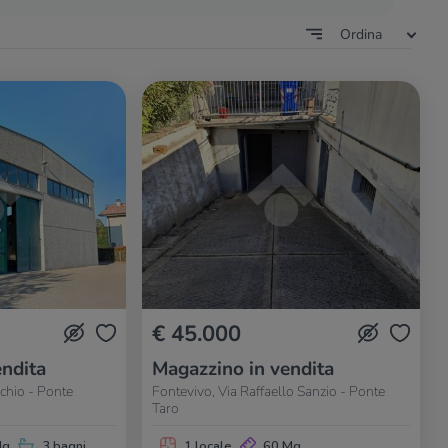
Ordina
€ 45.000
ndita
Magazzino in vendita
chio - Ponte
Fontevivo, Via Raffaello Sanzio - Ponte
Taro
Mq
3 bagni
1 locale
60 Mq