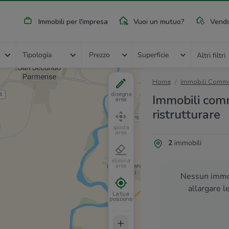
Immobili per l'impresa
Vuoi un mutuo?
Vendo
Tipologia
Prezzo
Superficie
Altri filtri
Home
Immobili Commer
disegna
Immobili comme
area
ristrutturare
sposta
area
2
immobili
elimina
area
Nessun immob
allargare l
La tua
posizione
+