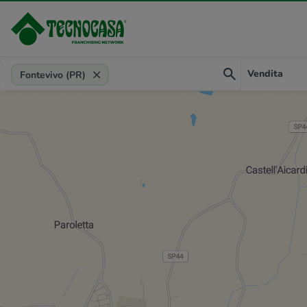
Provincia, comune, zona, riferimento
Vendita
Fontevivo (PR)