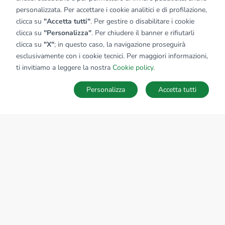
personalizzata. Per accettare i cookie analitici e di profilazione,
clicca su
"Accetta tutti"
. Per gestire o disabilitare i cookie
clicca su
"Personalizza"
. Per chiudere il banner e rifiutarli
clicca su
"X"
; in questo caso, la navigazione proseguirà
esclusivamente con i cookie tecnici. Per maggiori informazioni,
ti invitiamo a leggere la nostra
Cookie policy
.
Personalizza
Accetta tutti
Ricerche
Preferiti
Nascosti
Accedi
Appartamenti in vendita
Con migliaia di
annunci di appartamenti
in tutte le province
e città d'Italia, il portale Tecnocasa è sicuramente il luogo
ideale per trovare casa! Chiudi gli occhi e immagina... com'è
la tua nuova casa? Quante stanze ha? Quanti bagni? Ha un
giardino o un terrazzo? Inizia la tua ricerca sul nostro portale,
scegli la zona di tuo interesse e inserisci i parametri di