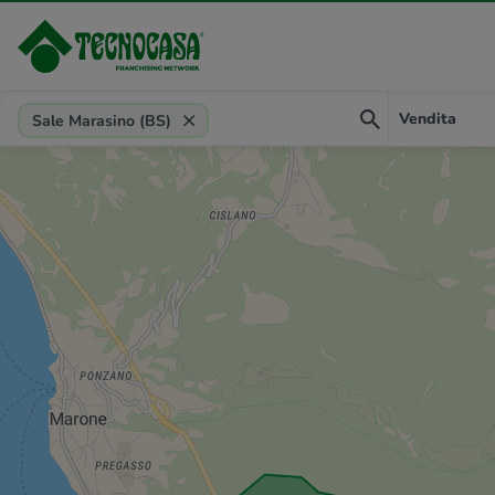
Provincia, comune, zona, riferimento
Vendita
Sale Marasino (BS)