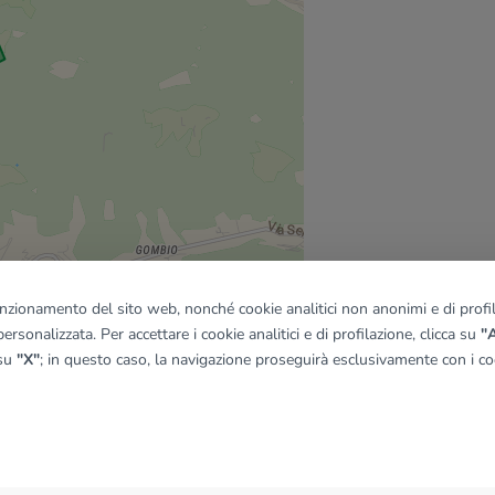
funzionamento del sito web, nonché cookie analitici non anonimi e di profila
ersonalizzata. Per accettare i cookie analitici e di profilazione, clicca su
"A
 su
"X"
; in questo caso, la navigazione proseguirà esclusivamente con i coo
quadro
© OpenMapTiles
|
© OpenStreetMap contributors