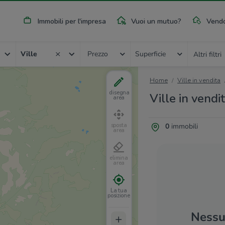
Immobili per l'impresa
Vuoi un mutuo?
Vendo
Ville
Prezzo
Superficie
Altri filtri
Home
Ville in vendita
disegna
Ville in vendi
area
0
immobili
sposta
area
elimina
area
La tua
posizione
Nessun
+