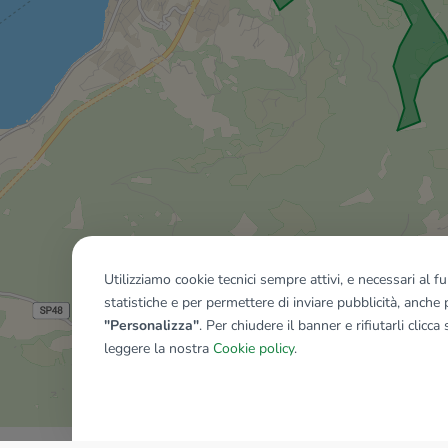
Utilizziamo cookie tecnici sempre attivi, e necessari al 
statistiche e per permettere di inviare pubblicità, anche p
"Personalizza"
. Per chiudere il banner e rifiutarli clicca
leggere la nostra
Cookie policy
.
Mostra tutti gli immobili del ri