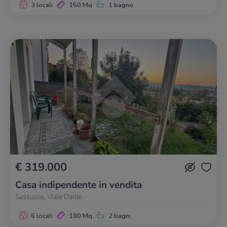
3 locali
150 Mq
1 bagno
€ 319.000
Casa indipendente in vendita
Sassuolo, Viale Dante
6 locali
180 Mq
2 bagni