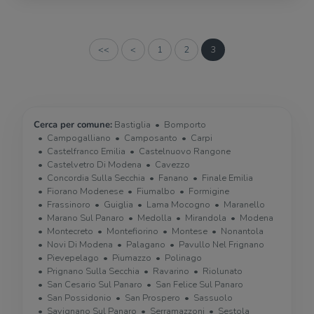
<<
<
1
2
3
Cerca per comune:
Bastiglia
Bomporto
Campogalliano
Camposanto
Carpi
Castelfranco Emilia
Castelnuovo Rangone
Castelvetro Di Modena
Cavezzo
Concordia Sulla Secchia
Fanano
Finale Emilia
Fiorano Modenese
Fiumalbo
Formigine
Frassinoro
Guiglia
Lama Mocogno
Maranello
Marano Sul Panaro
Medolla
Mirandola
Modena
Montecreto
Montefiorino
Montese
Nonantola
Novi Di Modena
Palagano
Pavullo Nel Frignano
Pievepelago
Piumazzo
Polinago
Prignano Sulla Secchia
Ravarino
Riolunato
San Cesario Sul Panaro
San Felice Sul Panaro
San Possidonio
San Prospero
Sassuolo
Savignano Sul Panaro
Serramazzoni
Sestola