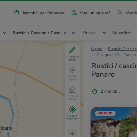
Immobili per l'impresa
Vuoi un mutuo?
Vendo
Rustici / Cascine / Case
Prezzo
Superficie
Home
Rustici / Cascine
Savignano Sul Panaro
disegna
area
Rustici / casc
Panaro
sposta
area
2
immobili
elimina
area
VISITA 3D
La tua
posizione
+