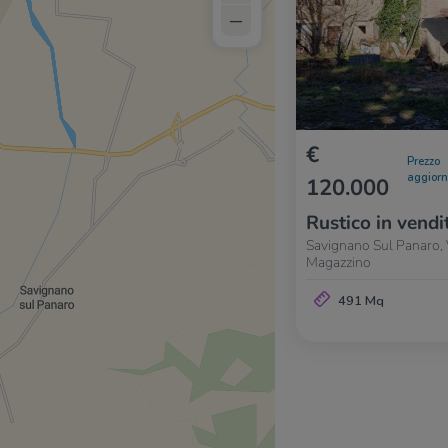
–
€
Prezzo
aggior
120.000
Rustico in vendi
Savignano Sul Panaro, 
Magazzino
491 Mq