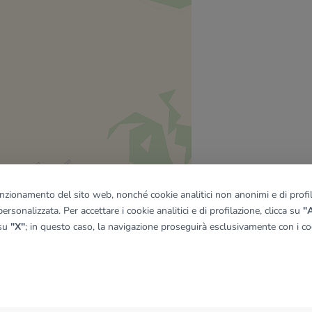
funzionamento del sito web, nonché cookie analitici non anonimi e di profila
ersonalizzata. Per accettare i cookie analitici e di profilazione, clicca su
"A
 su
"X"
; in questo caso, la navigazione proseguirà esclusivamente con i coo
quadro
© OpenMapTiles
|
© OpenStreetMap contributors