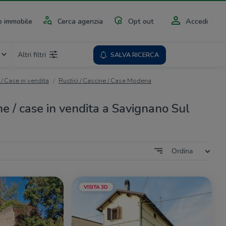
 immobile
Cerca agenzia
Opt out
Accedi
Altri filtri
SALVA RICERCA
 / Case in vendita
Rustici / Cascine / Case Modena
ine / case in vendita a Savignano Sul
Ordina
VISITA 3D