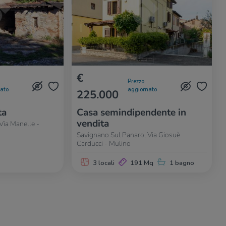
€
Prezzo
nato
aggiornato
225.000
ta
Casa semindipendente in
vendita
Via Manelle -
Savignano Sul Panaro, Via Giosuè
Carducci - Mulino
3 locali
191 Mq
1 bagno