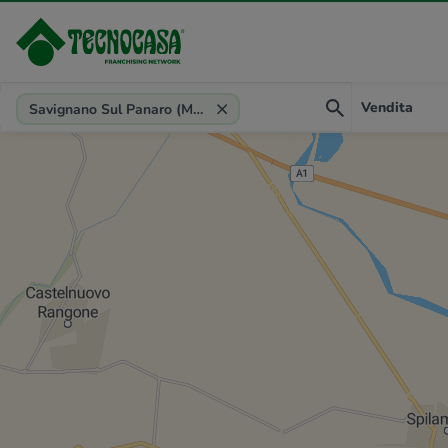
Provincia, comune, zona, riferimento
Vendita
Savignano Sul Panaro (MO)