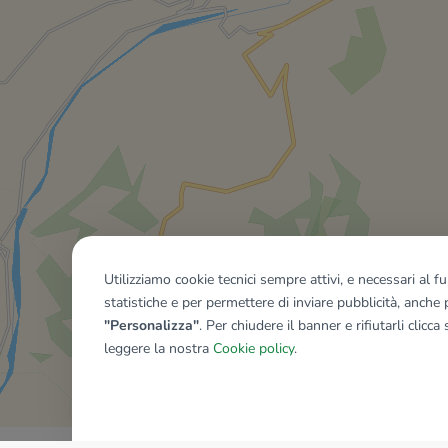
Utilizziamo cookie tecnici sempre attivi, e necessari al 
statistiche e per permettere di inviare pubblicità, anche p
"Personalizza"
. Per chiudere il banner e rifiutarli clicca
leggere la nostra
Cookie policy
.
Mostra tutti gli immobili del ri