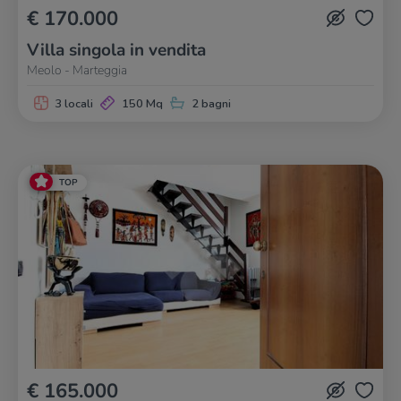
€ 170.000
Villa singola in vendita
Meolo - Marteggia
3 locali
150 Mq
2 bagni
TOP
€ 165.000