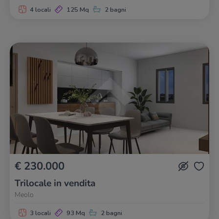
4 locali
125 Mq
2 bagni
€ 230.000
Trilocale in vendita
Meolo
3 locali
93 Mq
2 bagni