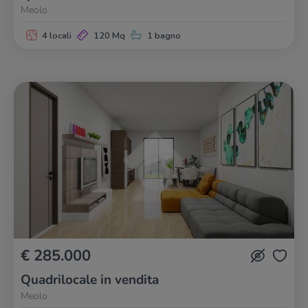
Meolo
4 locali
120 Mq
1 bagno
€ 285.000
Quadrilocale in vendita
Meolo