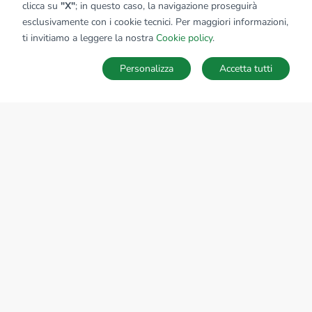
clicca su
"X"
; in questo caso, la navigazione proseguirà
esclusivamente con i cookie tecnici. Per maggiori informazioni,
ti invitiamo a leggere la nostra
Cookie policy
.
Personalizza
Accetta tutti
MAPPA
SALVA RICERCA
Ricerche
Preferiti
Nascosti
Accedi
Sede Nazionale
tecnorete.it
kiron.it
AZIENDA
La storia del Gruppo
I nostri brand
Struttura del Gruppo
Il gruppo nel mondo
Lavora con noi