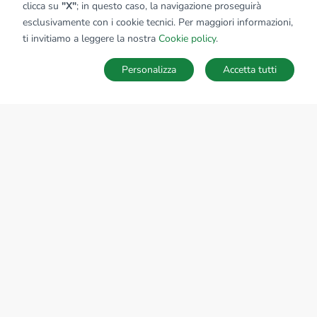
clicca su
"X"
; in questo caso, la navigazione proseguirà
esclusivamente con i cookie tecnici. Per maggiori informazioni,
ti invitiamo a leggere la nostra
Cookie policy
.
Personalizza
Accetta tutti
MAPPA
SALVA RICERCA
Ricerche
Preferiti
Nascosti
Accedi
Sede Nazionale
tecnorete.it
kiron.it
AZIENDA
La storia del Gruppo
I nostri brand
Struttura del Gruppo
Il gruppo nel mondo
Lavora con noi