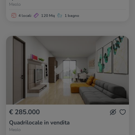
Meolo
4 locali
120 Mq
1 bagno
€ 285.000
Quadrilocale in vendita
Meolo