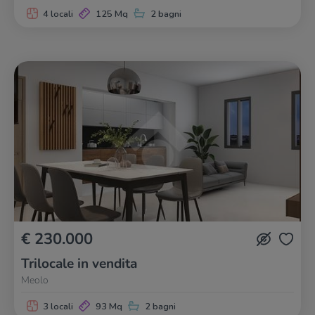
4 locali
125 Mq
2 bagni
€ 230.000
Trilocale in vendita
Meolo
3 locali
93 Mq
2 bagni