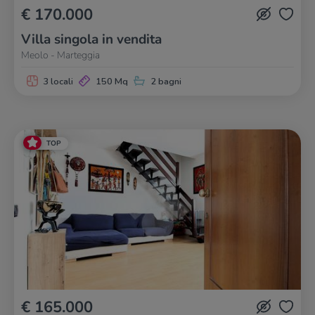
€ 170.000
Villa singola in vendita
Meolo - Marteggia
3 locali
150 Mq
2 bagni
TOP
€ 165.000