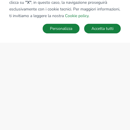
clicca su
"X"
; in questo caso, la navigazione proseguirà
esclusivamente con i cookie tecnici. Per maggiori informazioni,
ti invitiamo a leggere la nostra
Cookie policy
.
Personalizza
Accetta tutti
MAPPA
SALVA RICERCA
Ricerche
Preferiti
Nascosti
Accedi
Sede Nazionale
tecnorete.it
kiron.it
AZIENDA
La storia del Gruppo
I nostri brand
Struttura del Gruppo
Il gruppo nel mondo
Lavora con noi