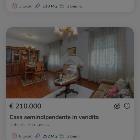
3 locali
110 Mq
1 bagno
€ 210.000
Casa semindipendente in vendita
Dolo, Via Brentasecca
6 locali
292 Mq
2 bagni