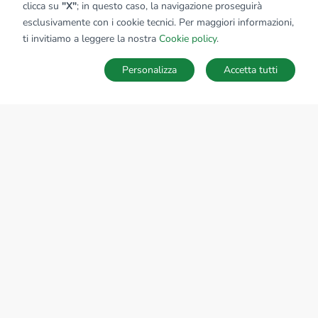
clicca su
"X"
; in questo caso, la navigazione proseguirà
esclusivamente con i cookie tecnici. Per maggiori informazioni,
ti invitiamo a leggere la nostra
Cookie policy
.
Personalizza
Accetta tutti
MAPPA
SALVA RICERCA
Ricerche
Preferiti
Nascosti
Accedi
Sede Nazionale
tecnorete.it
kiron.it
AZIENDA
La storia del Gruppo
I nostri brand
Struttura del Gruppo
Il gruppo nel mondo
Lavora con noi