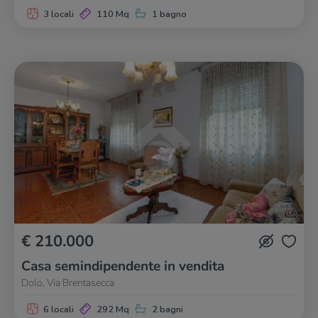
3 locali
110 Mq
1 bagno
€ 210.000
Casa semindipendente in vendita
Dolo, Via Brentasecca
6 locali
292 Mq
2 bagni