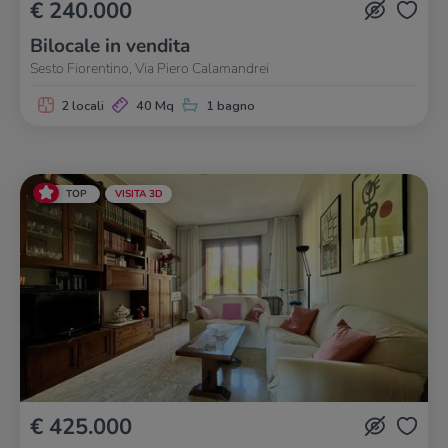
€ 240.000
Bilocale in vendita
Sesto Fiorentino, Via Piero Calamandrei
2 locali
40 Mq
1 bagno
TOP
VISITA 3D
€ 425.000