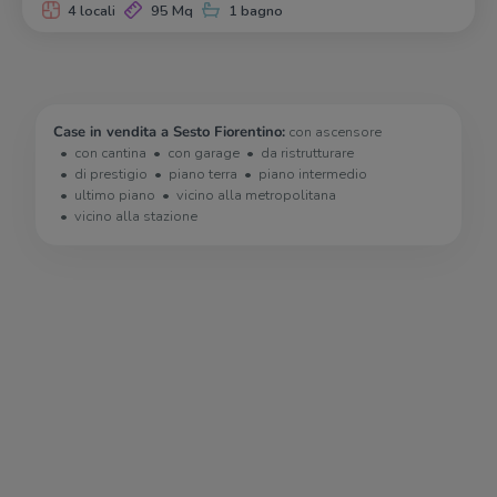
4 locali
95 Mq
1 bagno
Case in vendita a Sesto Fiorentino:
con ascensore
con cantina
con garage
da ristrutturare
di prestigio
piano terra
piano intermedio
ultimo piano
vicino alla metropolitana
vicino alla stazione