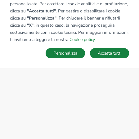
personalizzata. Per accettare i cookie analitici e di profilazione,
clicca su
"Accetta tutti"
. Per gestire o disabilitare i cookie
clicca su
"Personalizza"
. Per chiudere il banner e rifiutarli
clicca su
"X"
; in questo caso, la navigazione proseguirà
esclusivamente con i cookie tecnici. Per maggiori informazioni,
ti invitiamo a leggere la nostra
Cookie policy
.
Personalizza
Accetta tutti
MAPPA
SALVA RICERCA
Ricerche
Preferiti
Nascosti
Accedi
Sede Nazionale
tecnorete.it
kiron.it
AZIENDA
La storia del Gruppo