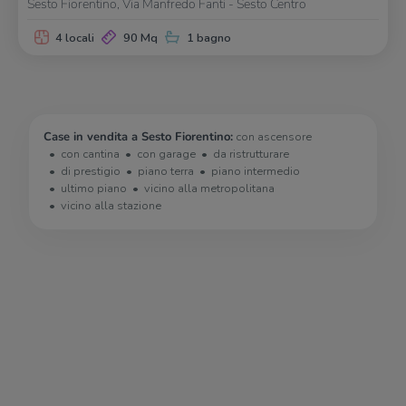
Sesto Fiorentino, Via Manfredo Fanti - Sesto Centro
4 locali
90 Mq
1 bagno
Case in vendita a Sesto Fiorentino:
con ascensore
con cantina
con garage
da ristrutturare
di prestigio
piano terra
piano intermedio
ultimo piano
vicino alla metropolitana
vicino alla stazione