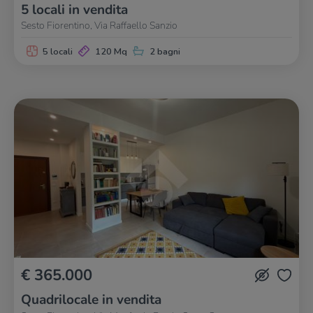
5 locali in vendita
Sesto Fiorentino, Via Raffaello Sanzio
5 locali
120 Mq
2 bagni
€ 365.000
Quadrilocale in vendita