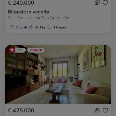
€ 240.000
Bilocale in vendita
Sesto Fiorentino, Via Piero Calamandrei
2 locali
40 Mq
1 bagno
TOP
VISITA 3D
€ 425.000