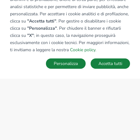
analisi statistiche e per permettere di inviare pubblicità, anche
personalizzata. Per accettare i cookie analitici e di profilazione,
clicca su
"Accetta tutti"
. Per gestire o disabilitare i cookie
clicca su
"Personalizza"
. Per chiudere il banner e rifiutarli
clicca su
"X"
; in questo caso, la navigazione proseguirà
esclusivamente con i cookie tecnici. Per maggiori informazioni,
ti invitiamo a leggere la nostra
Cookie policy
.
Personalizza
Accetta tutti
MAPPA
SALVA RICERCA
Ricerche
Preferiti
Nascosti
Accedi
Sede Nazionale
tecnorete.it
kiron.it
AZIENDA