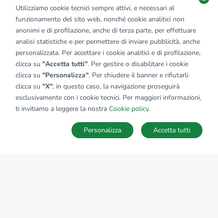
Utilizziamo cookie tecnici sempre attivi, e necessari al
funzionamento del sito web, nonché cookie analitici non
anonimi e di profilazione, anche di terza parte, per effettuare
analisi statistiche e per permettere di inviare pubblicità, anche
personalizzata. Per accettare i cookie analitici e di profilazione,
clicca su
"Accetta tutti"
. Per gestire o disabilitare i cookie
clicca su
"Personalizza"
. Per chiudere il banner e rifiutarli
clicca su
"X"
; in questo caso, la navigazione proseguirà
esclusivamente con i cookie tecnici. Per maggiori informazioni,
ti invitiamo a leggere la nostra
Cookie policy
.
Personalizza
Accetta tutti
MAPPA
SALVA RICERCA
Ricerche
Preferiti
Nascosti
Accedi
Sede Nazionale
tecnorete.it
kiron.it