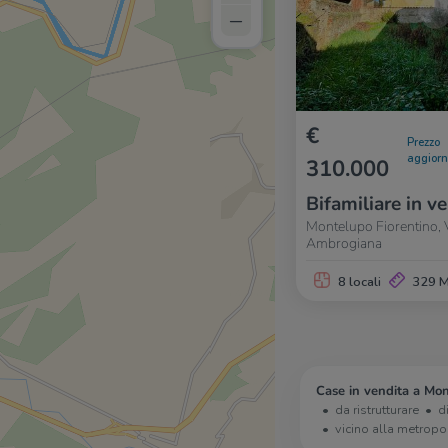
–
€
Prezzo
aggior
310.000
Bifamiliare in v
Montelupo Fiorentino, Vi
Ambrogiana
8 locali
329 
Case in vendita a Mon
da ristrutturare
d
vicino alla metropo