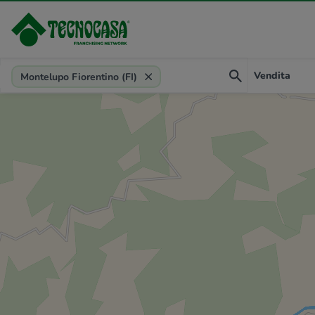
Provincia, comune, zona, riferimento
Vendita
Montelupo Fiorentino (FI)