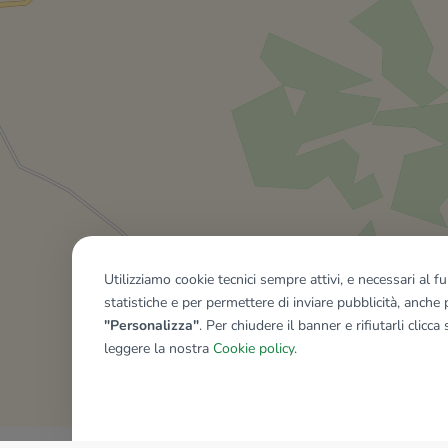
Utilizziamo cookie tecnici sempre attivi, e necessari al 
statistiche e per permettere di inviare pubblicità, anche p
"Personalizza"
. Per chiudere il banner e rifiutarli clicca
leggere la nostra
Cookie policy
.
Mostra tutti gli immobili del ri