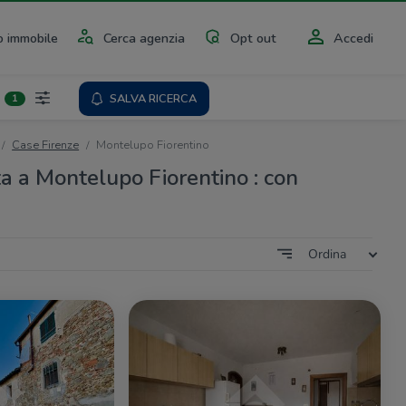
 immobile
Cerca agenzia
Opt out
Accedi
SALVA RICERCA
1
Case Firenze
Montelupo Fiorentino
ta a Montelupo Fiorentino : con
Ordina