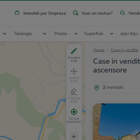
Immobili per l'impresa
Vuoi un mutuo?
Vendo
Tipologia
Prezzo
Superficie
Altri filtri
Home
Case in vendita
disegna
Case in vendi
area
ascensore
sposta
area
2
immobili
elimina
area
La tua
posizione
+