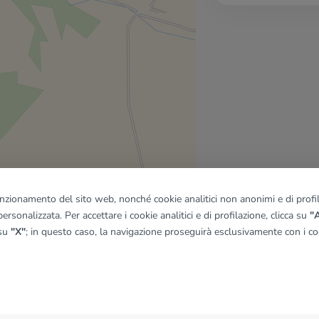
funzionamento del sito web, nonché cookie analitici non anonimi e di profila
ersonalizzata. Per accettare i cookie analitici e di profilazione, clicca su
"A
 su
"X"
; in questo caso, la navigazione proseguirà esclusivamente con i coo
quadro
© OpenMapTiles
|
© OpenStreetMap contributors