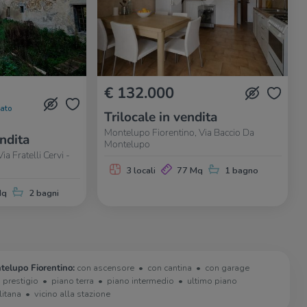
€ 132.000
nato
Trilocale in vendita
Montelupo Fiorentino, Via Baccio Da
endita
Montelupo
a Fratelli Cervi -
3 locali
77 Mq
1 bagno
Mq
2 bagni
telupo Fiorentino:
con ascensore
con cantina
con garage
i prestigio
piano terra
piano intermedio
ultimo piano
litana
vicino alla stazione