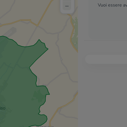
–
Vuoi essere av