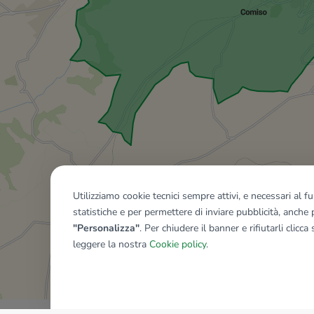
Utilizziamo cookie tecnici sempre attivi, e necessari al 
statistiche e per permettere di inviare pubblicità, anche p
"Personalizza"
. Per chiudere il banner e rifiutarli clicca
leggere la nostra
Cookie policy
.
Mostra tutti gli immobili del ri