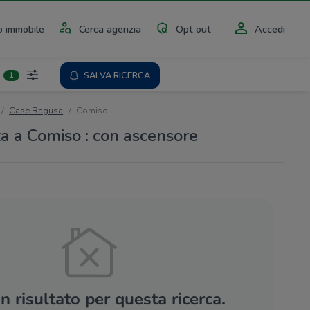
 immobile
Cerca agenzia
Opt out
Accedi
SALVA RICERCA
1
Case Ragusa
Comiso
ta a Comiso : con ascensore
 risultato per questa ricerca.