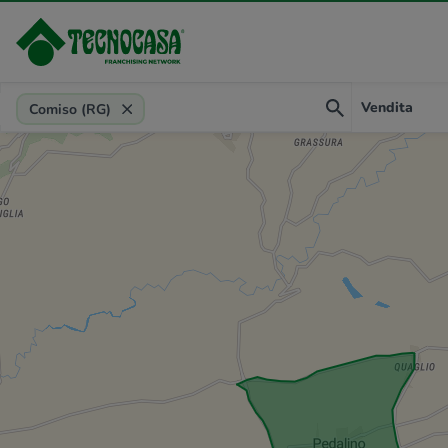
Provincia, comune, zona, riferimento
Vendita
Comiso (RG)