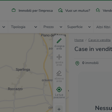
Immobili per l'impresa
Vuoi un mutuo?
Vendo
Tipologia
Prezzo
Superficie
Altri filtri
Home
Case in vendita
disegna
Case in vendi
area
0
immobili
sposta
area
elimina
area
La tua
posizione
Nessun
+