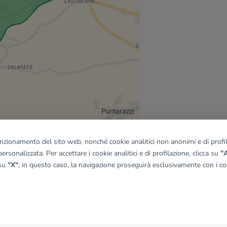
funzionamento del sito web, nonché cookie analitici non anonimi e di profila
ersonalizzata. Per accettare i cookie analitici e di profilazione, clicca su
"A
 su
"X"
; in questo caso, la navigazione proseguirà esclusivamente con i coo
quadro
© OpenMapTiles
|
© OpenStreetMap contributors