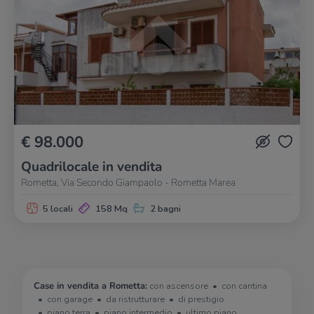
€ 98.000
Quadrilocale in vendita
Rometta, Via Secondo Giampaolo - Rometta Marea
5 locali
158 Mq
2 bagni
Case in vendita a Rometta:
con ascensore
con cantina
con garage
da ristrutturare
di prestigio
piano terra
piano intermedio
ultimo piano