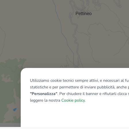
Utilizziamo cookie tecnici sempre attivi, e necessari al 
statistiche e per permettere di inviare pubblicità, anche p
"Personalizza"
. Per chiudere il banner e rifiutarli clicca
leggere la nostra
Cookie policy
.
Mostra tutti gli immobili del ri