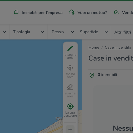
Immobili per l'impresa
Vuoi un mutuo?
Vendo
Tipologia
Prezzo
Superficie
Altri filtri
Home
Case in vendita
disegna
Case in vendi
area
0
immobili
sposta
area
elimina
area
La tua
posizione
Nessun
+