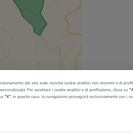
funzionamento del sito web, nonché cookie analitici non anonimi e di profila
ersonalizzata. Per accettare i cookie analitici e di profilazione, clicca su
"A
 su
"X"
; in questo caso, la navigazione proseguirà esclusivamente con i coo
quadro
© OpenMapTiles
|
© OpenStreetMap contributors