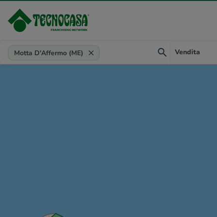
Provincia, comune, zona, riferimento
Vendita
Motta D'Affermo (ME)